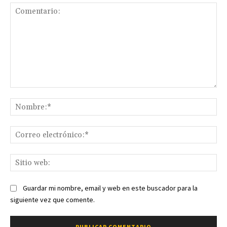
Comentario:
No
Co
ele
Sit
we
Guardar mi nombre, email y web en este buscador para la
siguiente vez que comente.