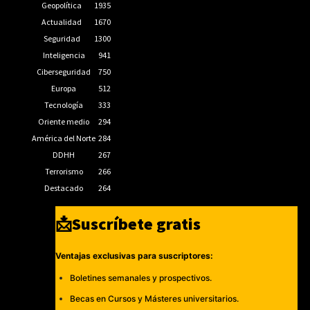
Geopolítica
1935
Actualidad
1670
Seguridad
1300
Inteligencia
941
Ciberseguridad
750
Europa
512
Tecnología
333
Oriente medio
294
América del Norte
284
DDHH
267
Terrorismo
266
Destacado
264
📩Suscríbete gratis
Ventajas exclusivas para suscriptores:
Boletines semanales y prospectivos.
Becas en Cursos y Másteres universitarios.