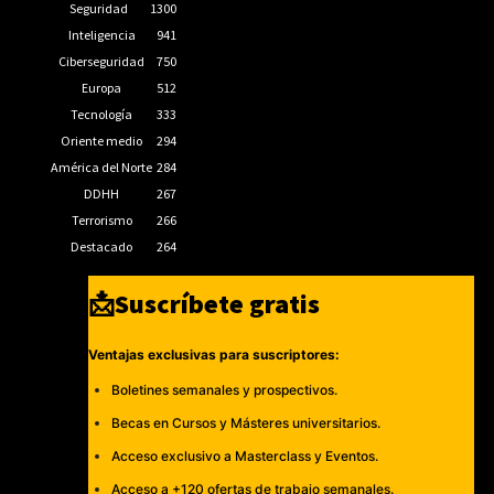
Seguridad
1300
Inteligencia
941
Ciberseguridad
750
Europa
512
Tecnología
333
Oriente medio
294
América del Norte
284
DDHH
267
Terrorismo
266
Destacado
264
📩Suscríbete gratis
Ventajas exclusivas para suscriptores:
Boletines semanales y prospectivos.
Becas en Cursos y Másteres universitarios.
Acceso exclusivo a Masterclass y Eventos.
Acceso a +120 ofertas de trabajo semanales.