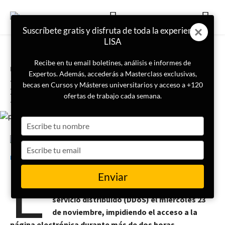
Suscríbete gratis y disfruta de toda la experiencia
LISA
Recibe en tu email boletines, análisis e informes de
Portada
Ciberseguridad
Expertos. Además, accederás a Masterclass exclusivas,
La página web del Parlamento
becas en Cursos y Másteres universitarios y acceso a +120
Europeo sufre un ciberataque
ofertas de trabajo cada semana.
Type
your
name
Type
24 de noviembre de 2022
LISA News
E
your
email
l sitio web del Parlamento Europeo fue
Enviar
víctima de un ciberataque de denegación de
servicio distribuido (DDoS) el miércoles 23
de noviembre, impidiendo el acceso a la
página electrónica durante más de dos horas.