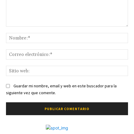
Comentario:
No
Co
ele
Sit
we
Guardar mi nombre, email y web en este buscador para la
siguiente vez que comente.