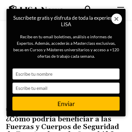
Suscríbete gratis y disfruta de toda la experiencia
LISA
Recibe en tu email boletines, análisis e informes de
Expertos. Además, accederás a Masterclass exclusivas,
becas en Cursos y Másteres universitarios y acceso a +120
ofertas de trabajo cada semana.
Type
your
name
Type
your
email
Enviar
Portada
Ciberseguridad
¿Cómo podría beneficiar a las
Fuerzas y Cuerpos de Seguridad