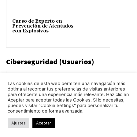
Curso de Experto en
Prevención de Atentados
con Explosivos
Ciberseguridad (Usuarios)
Curso de
Las cookies de esta web permiten una navegación más
Ciberinteligencia de
óptima al recordar tus preferencias de visitas anteriores
Amenazas (CTI, Nivel 1)
para ofrecerte una experiencia más relevante. Haz clic en
Aceptar para aceptar todas las Cookies. Si lo necesitas,
puedes visitar "Cookie Settings" para personalizar tu
consentimiento de forma avanzada.
Curso de Concienciación
en Ciberseguridad
Ajustes
Aceptar