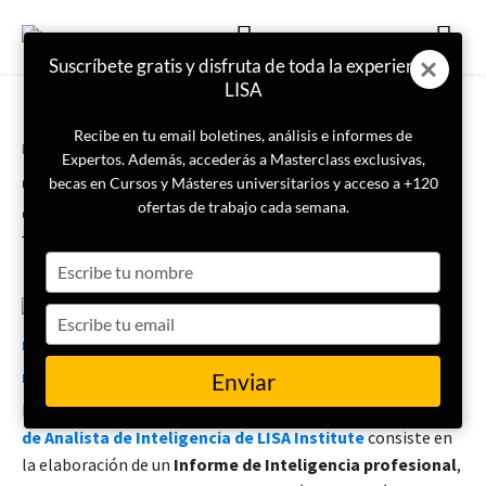
Suscríbete gratis y disfruta de toda la experiencia
LISA
Recibe en tu email boletines, análisis e informes de
Portada
Actualidad
Expertos. Además, accederás a Masterclass exclusivas,
China: el posible riesgo de
becas en Cursos y Másteres universitarios y acceso a +120
control de la información a
ofertas de trabajo cada semana.
través del ciberespacio
Type
your
name
Type
12 de mayo de 2025
Rocío Medina Portillo
your
email
Enviar
El Trabajo Final de Máster (TFM) del
Máster Profesional
de Analista de Inteligencia de LISA Institute
consiste en
la elaboración de un
Informe de Inteligencia profesional
,