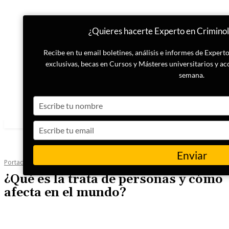
¿Quieres hacerte Experto en Criminol
Recibe en tu email boletines, análisis e informes de Exper
exclusivas, becas en Cursos y Másteres universitarios y ac
semana.
Type
your
name
Type
your
email
Enviar
Portada
Criminología
¿Qué es la trata de personas y cómo
afecta en el mundo?