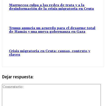
Marruecos culpa a las redes de trata y a la
desinformación de la crisis migratoria en Ceuta
Trump anuncia un acuerdo para el desarme total
de Hamás y una nueva gobernanza en Gaza
Crisis migratoria en Ceuta: causas, contexto y
claves
Dejar respuesta:
Com