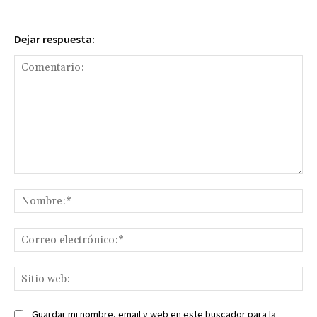
Dejar respuesta:
Comentario:
No
Co
ele
Sit
we
Guardar mi nombre, email y web en este buscador para la