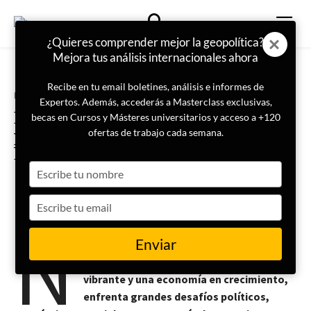
¿Quieres comprender mejor la geopolítica?
Mejora tus análisis internacionales ahora
Recibe en tu email boletines, análisis e informes de
Portada
Geopolítica
Expertos. Además, accederás a Masterclass exclusivas,
Nigeria: ¿conseguirá el país más
becas en Cursos y Másteres universitarios y acceso a +120
poblado de África convertirse en
ofertas de trabajo cada semana.
líder del continente?
Type
your
name
Type
16 de agosto de 2024
Roberto Pipia
your
N
email
Enviar
igeria está en una encrucijada hacia el
liderazgo continental. Con una población
vibrante y una economía en crecimiento,
enfrenta grandes desafíos políticos,