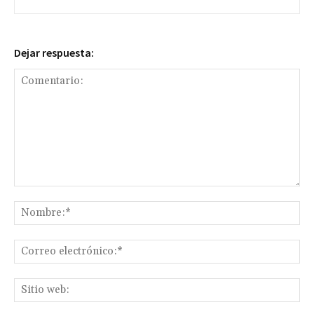
Dejar respuesta:
Comentario:
No
Co
ele
Sit
we