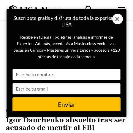
Suscríbete gratis y disfruta de toda la experiencia
LISA
Recibe en tu email boletines, análisis e informes de
Expertos. Además, accederás a Masterclass exclusivas,
becas en Cursos y Másteres universitarios y acceso a +120
ofertas de trabajo cada semana.
Type
your
name
Type
your
email
Enviar
Portada
Inteligencia
Igor Danchenko absuelto tras ser
acusado de mentir al FBI