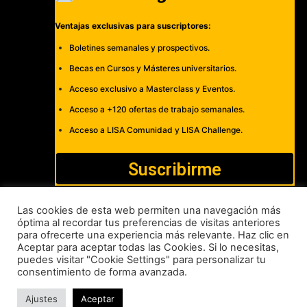
Ventajas exclusivas para suscriptores:
Boletines semanales y prospectivos.
Becas en Cursos y Másteres universitarios.
Acceso exclusivo a Masterclass y Eventos.
Acceso a +120 ofertas de trabajo semanales.
Acceso a LISA Comunidad y LISA Challenge.
Suscribirme
Las cookies de esta web permiten una navegación más
óptima al recordar tus preferencias de visitas anteriores
para ofrecerte una experiencia más relevante. Haz clic en
Cómo publicar
Anúnciate
Política de Privacidad y Cookies
Aceptar para aceptar todas las Cookies. Si lo necesitas,
puedes visitar "Cookie Settings" para personalizar tu
Aviso legal
Contacto
consentimiento de forma avanzada.
LISA News©. Creative Commons BY-NC-ND.
Ajustes
Aceptar