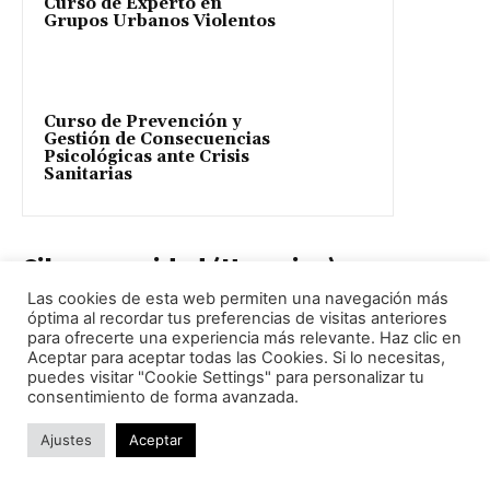
Curso de Experto en
Grupos Urbanos Violentos
Curso de Prevención y
Gestión de Consecuencias
Psicológicas ante Crisis
Sanitarias
Ciberseguridad (Usuarios)
Las cookies de esta web permiten una navegación más
óptima al recordar tus preferencias de visitas anteriores
Curso de
para ofrecerte una experiencia más relevante. Haz clic en
Ciberinteligencia de
Aceptar para aceptar todas las Cookies. Si lo necesitas,
Amenazas (CTI, Nivel 1)
puedes visitar "Cookie Settings" para personalizar tu
consentimiento de forma avanzada.
Ajustes
Aceptar
Curso de Concienciación
en Ciberseguridad