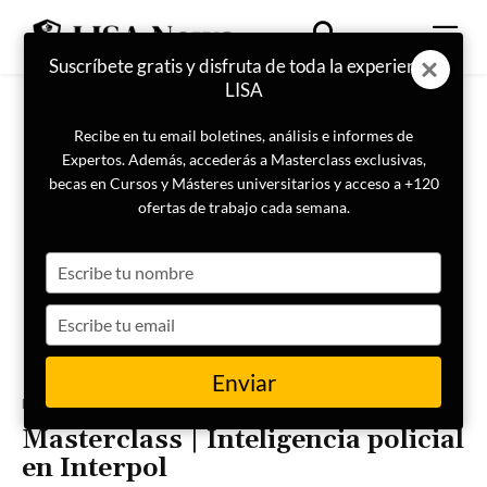
Suscríbete gratis y disfruta de toda la experiencia
LISA
Recibe en tu email boletines, análisis e informes de
Expertos. Además, accederás a Masterclass exclusivas,
becas en Cursos y Másteres universitarios y acceso a +120
ofertas de trabajo cada semana.
Type
your
name
Type
your
email
Enviar
Portada
Inteligencia
Masterclass | Inteligencia policial
en Interpol