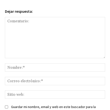
Dejar respuesta:
Comentario:
No
Co
ele
Sit
we
Guardar mi nombre, email y web en este buscador para la