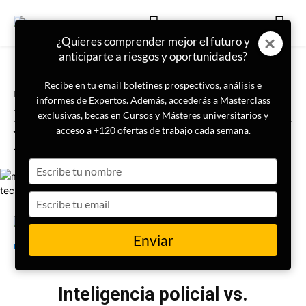
¿Quieres comprender mejor el futuro y
anticiparte a riesgos y oportunidades?
Recibe en tu email boletines prospectivos, análisis e
Portada
Criminología
informes de Expertos. Además, accederás a Masterclass
Masterclass | Inteligencia policial
exclusivas, becas en Cursos y Másteres universitarios y
vs. inteligencia corporativa:
acceso a +120 ofertas de trabajo cada semana.
técnicas y métodos
Type
your
name
Type
your
email
19 de septiembre de 2024
LISA Institute
Enviar
Inteligencia policial vs.