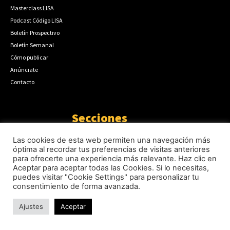
Masterclass LISA
Podcast Código LISA
Boletín Prospectivo
Boletín Semanal
Cómo publicar
Anúnciate
Contacto
Secciones
Internacional
3346
Las cookies de esta web permiten una navegación más
Geopolítica
1936
óptima al recordar tus preferencias de visitas anteriores
para ofrecerte una experiencia más relevante. Haz clic en
Actualidad
1671
Aceptar para aceptar todas las Cookies. Si lo necesitas,
Seguridad
1300
puedes visitar "Cookie Settings" para personalizar tu
Inteligencia
942
consentimiento de forma avanzada.
Ciberseguridad
750
Ajustes
Aceptar
Europa
513
Tecnología
333