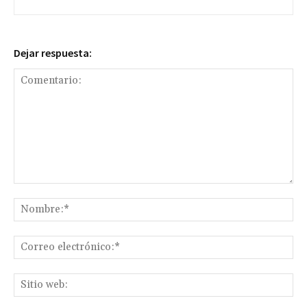
Dejar respuesta:
Comentario:
No
Co
ele
Sit
we