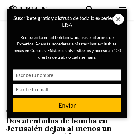
Suscríbete gratis y disfruta de toda la experiencia
LISA
Recibe en tu email boletines, análisis e informes de
Expertos. Además, accederás a Masterclass exclusivas,
becas en Cursos y Másteres universitarios y acceso a +120
ofertas de trabajo cada semana.
Type
your
name
Type
your
email
Enviar
Portada
Geopolítica
Dos atentados de bomba en
Jerusalén dejan al menos un