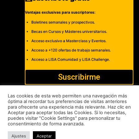
Ventajas exclusivas para suscriptores:
Boletines semanales y prospectivos.
Becas en Cursos y Másteres universitarios.
Acceso exclusivo a Masterclass y Eventos.
Acceso a +120 ofertas de trabajo semanales.
Acceso a LISA Comunidad y LISA Challenge.
Suscribirme
Las cookies de esta web permiten una navegación más
óptima al recordar tus preferencias de visitas anteriores
para ofrecerte una experiencia más relevante. Haz clic en
Cómo publicar
Anúnciate
Política de Privacidad y Cookies
Aceptar para aceptar todas las Cookies. Si lo necesitas,
puedes visitar "Cookie Settings" para personalizar tu
Aviso legal
Contacto
consentimiento de forma avanzada.
LISA News©. Creative Commons BY-NC-ND.
Ajustes
Aceptar