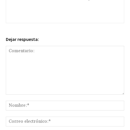
Dejar respuesta:
Comentario:
No
Co
ele