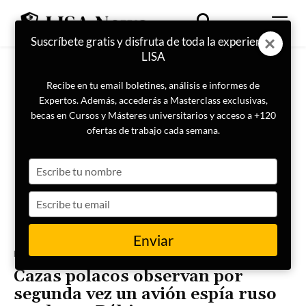
Suscríbete gratis y disfruta de toda la experiencia
LISA
Recibe en tu email boletines, análisis e informes de
Expertos. Además, accederás a Masterclass exclusivas,
becas en Cursos y Másteres universitarios y acceso a +120
ofertas de trabajo cada semana.
Type
your
name
Type
your
email
Enviar
Portada
Actualidad
Cazas polacos observan por
segunda vez un avión espía ruso