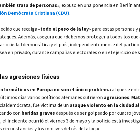
ambién trata de personas
», expuso en una ponencia en Berlín an
ión Demócrata Cristiana (CDU)
.
pedido que recaiga «
todo el peso de la ley
» para estas personas y
rataques. Además, asegura que «debemos proteger a todos los que
la sociedad democrática y el país, independientemente del partido 
ea en privado, durante campañas electorales o en el ejercicio de 
as agresiones físicas
informáticos en Europa no son el único problema
al que se enf
 últimos días varios políticos alemanes sufrieron
agresiones
.
Mat
ocialdemócrata, fue víctima de un
ataque violento en la ciudad 
ltando con
heridas graves
después de ser golpeado por cuatro jóv
, el incidente ocurrió el viernes 3 de mayo y la policía está investi
 circunstancias y los motivos detrás del ataque.