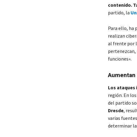
contenido. T
partido, la
Un
Para ello, ha 
realizan cibe
al frente por 
pertenezcan, s
funciones».
Aumentan l
Los ataques 
región. En los
del partido s
Dresde
, resu
varias fuentes
determinar las