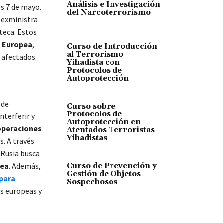
Análisis e Investigación
s 7 de mayo.
del Narcoterrorismo
a exministra
teca. Estos
n Europea
,
Curso de Introducción
al Terrorismo
 afectados.
Yihadista con
Protocolos de
Autoprotección
 de
Curso sobre
Protocolos de
nterferir y
Autoprotección en
operaciones
Atentados Terroristas
Yihadistas
s. A través
 Rusia busca
pea
. Además,
Curso de Prevención y
Gestión de Objetos
para
Sospechosos
nes europeas y