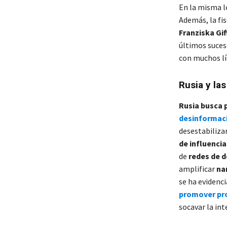
En la misma lo
Además, la fis
Franziska Gif
últimos suce
con muchos lí
Rusia y la
Rusia busca 
desinformac
desestabiliza
de influencia
de
redes de 
amplificar
na
se ha evidenc
promover pr
socavar la int