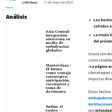
11 de mayo de 2024
LISA News
Análisis
Los hechos
sufridos e
Asia Central:
La Unión E
integración
autóctona en
del próxim
medio de
turbulencias
globales
Ursula von de
como candidat
Masterclass |
«
La página 
El futuro
ciberataques 
como ventaja
estratégica:
importar dónd
anticipación,
escenarios y
toma de
Estos hechos 
decisiones
embajadores 
institucione
Sudán: el
son
infundad
rostro