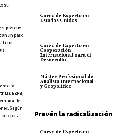
te su
Curso de Experto en
Estados Unidos
 grupos que
 dan un paso
al que
Curso de Experto en
sus
Cooperación
Internacional para el
Desarrollo
Máster Profesional de
Analista Internacional
renta la
y Geopolítico
thias Ecke
,
alemana de
enes. Según
Prevén la radicalización
gando para
Curso de Experto en