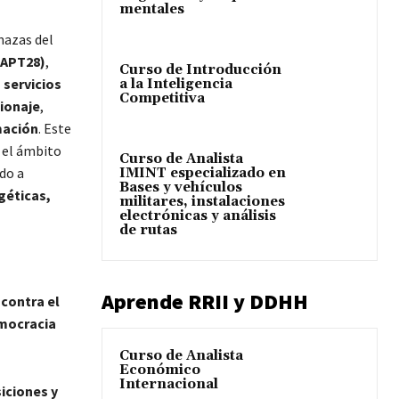
mentales
nazas del
(APT28)
,
Curso de Introducción
servicios
a la Inteligencia
Competitiva
ionaje
,
mación
. Este
 el ámbito
Curso de Analista
do a
IMINT especializado en
Bases y vehículos
géticas,
militares, instalaciones
electrónicas y análisis
de rutas
Aprende RRII y DDHH
contra el
mocracia
Curso de Analista
Económico
Internacional
iciones y