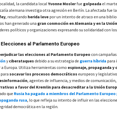
calidad, la candidata local
Yvonne Mosler
fue
golpeada
el marte
calía alemana investiga otra agresión en Berlín. La afectada fue l
fey
, resultando
herida leve
por un intento de atraco en una biblio
sos han generado una
gran conmoción en Alemania y en la Unió
deres políticos y organizaciones expresando su solidaridad con los
s Elecciones al Parlamento Europeo
perjudicar las elecciones al Parlamento Europeo
con campañas
ión
y
ciberataques
debido a su estrategia de
guerra híbrida
para i
r a Europa. Utiliza herramientas como
espionaje, propaganda y 
para
socavar los procesos democráticos
europeos y legislativo
desinformación
, agentes de influencia, y medios de comunicación,
rrativas a favor del Kremlin para desacreditar a la Unión Euro
iado que
Rusia ha pagado a miembros del Parlamento Europeo 
opaganda rusa
, lo que refleja su intento de influir en las eleccio
egridad democrática en la región.