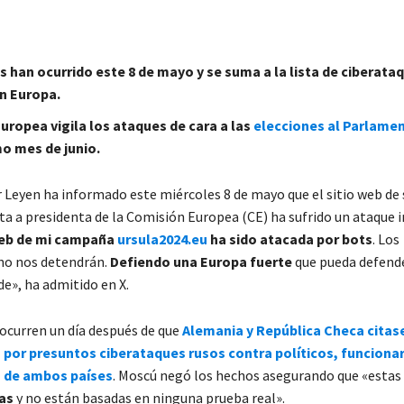
 han ocurrido este 8 de mayo y se suma a la lista de ciberata
n Europa.
uropea vigila los ataques de cara a las
elecciones al Parlame
o mes de junio.
r Leyen ha informado este miércoles 8 de mayo que el sitio web d
a a presidenta de la Comisión Europea (CE) ha sufrido un ataque 
web de mi campaña
ursula2024.eu
ha sido atacada por bots
. Los
no nos detendrán.
Defiendo una Europa fuerte
que pueda defende
e», ha admitido en X.
ocurren un día después de que
Alemania y República Checa citas
por presuntos ciberataques rusos contra políticos, funcionar
s de ambos países
. Moscú negó los hechos asegurando que «estas
as
y no están basadas en ninguna prueba real».