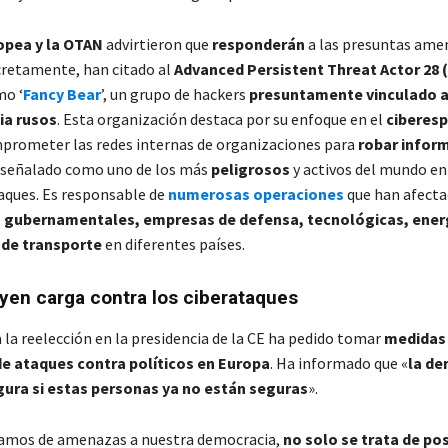
opea y la OTAN
advirtieron que
responderán
a las presuntas ame
retamente, han citado al
Advanced Persistent Threat Actor 28 
mo ‘
Fancy Bear
’, un grupo de hackers
presuntamente vinculado a 
ia rusos
. Esta organización destaca por su enfoque en el
ciberesp
rometer las redes internas de organizaciones para
robar infor
 señalado como uno de los más
peligrosos
y activos del mundo en
taques. Es responsable de
numerosas operaciones
que han afecta
s gubernamentales, empresas de defensa, tecnológicas, ener
 de transporte
en diferentes países.
yen carga contra los ciberataques
 la reelección en la presidencia de la CE ha pedido tomar
medidas 
e ataques contra políticos en Europa
. Ha informado que «
la de
gura si estas personas ya no están seguras
».
amos de amenazas a nuestra democracia,
no solo se trata de pos