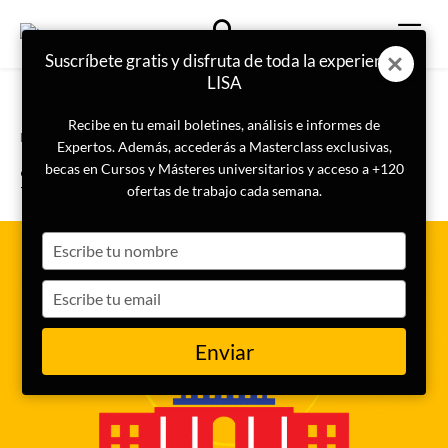
Suscríbete gratis y disfruta de toda la experiencia
LISA
Recibe en tu email boletines, análisis e informes de
Portada
Ciberseguridad
Expertos. Además, accederás a Masterclass exclusivas,
¿Cómo ayuda Estados Unidos a
becas en Cursos y Másteres universitarios y acceso a +120
Ucrania ante la invasión rusa?
ofertas de trabajo cada semana.
Type
your
name
Type
your
email
Enviar