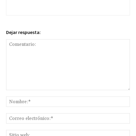
Dejar respuesta:
Comentario:
No
Co
ele
Sit