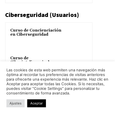
Ciberseguridad (Usuarios)
Curso de Concienciación
en Ciberseguridad
Curso de
Ciberinteligencia de
Amenazas (CTI, Nivel 1)
Las cookies de esta web permiten una navegación más
óptima al recordar tus preferencias de visitas anteriores
para ofrecerte una experiencia más relevante. Haz clic en
Aceptar para aceptar todas las Cookies. Si lo necesitas,
Curso de Introducción al
puedes visitar "Cookie Settings" para personalizar tu
Bitcoin
consentimiento de forma avanzada.
Ajustes
Aceptar
Curso de Prevención y