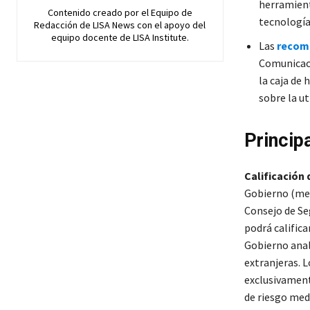
herramient
Contenido creado por el Equipo de
tecnología
Redacción de LISA News con el apoyo del
equipo docente de LISA Institute.
Las
recom
Comunicaci
la caja de
sobre la ut
Princip
Calificación
Gobierno (med
Consejo de Se
podrá califica
Gobierno anal
extranjeras. L
exclusivament
de riesgo med