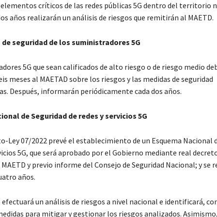
 elementos críticos de las redes públicas 5G dentro del territorio 
os años realizarán un análisis de riesgos que remitirán al MAETD.
 de seguridad de los suministradores 5G
adores 5G que sean calificados de alto riesgo o de riesgo medio de
eis meses al MAETAD sobre los riesgos y las medidas de seguridad
s. Después, informarán periódicamente cada dos años.
onal de Seguridad de redes y servicios 5G
to-Ley 07/2022 prevé el establecimiento de un Esquema Nacional 
vicios 5G, que será aprobado por el Gobierno mediante real decret
 MAETD y previo informe del Consejo de Seguridad Nacional; y se re
atro años.
fectuará un análisis de riesgos a nivel nacional e identificará, co
edidas para mitigar y gestionar los riesgos analizados. Asimismo, 