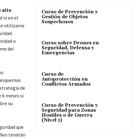
 alto
Curso de Prevención y
Gestión de Objetos
 ni en el
Sospechosos
n utilizarse
uridad
unidad o
Curso sobre Drones en
Seguridad, Defensa y
rme del
Emergencias
os
Curso de
Autoprotección en
s esquemas
Conflictos Armados
strategia de
e 6 meses si
bre su
Curso de Prevención y
Seguridad para Zonas
Hostiles o de Guerra
(Nivel 1)
guridad que
iñen tendrán