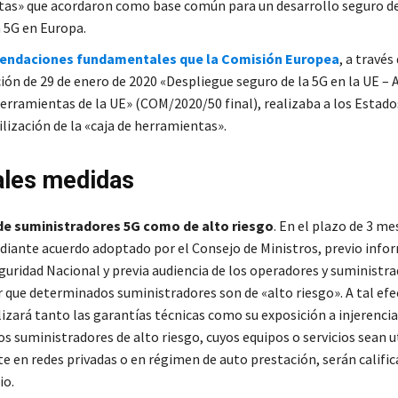
as» que acordaron como base común para un desarrollo seguro de
 5G en Europa.
endaciones fundamentales que la Comisión Europea
, a través
ón de 29 de enero de 2020 «Despliegue seguro de la 5G en la UE – 
 herramientas de la UE» (COM/2020/50 final), realizaba a los Esta
ilización de la «caja de herramientas».
ales medidas
 de suministradores 5G como de alto riesgo
. En el plazo de 3 me
iante acuerdo adoptado por el Consejo de Ministros, previo info
guridad Nacional y previa audiencia de los operadores y suministra
r que determinados suministradores son de «alto riesgo». A tal efe
izará tanto las garantías técnicas como su exposición a injerencia
os suministradores de alto riesgo, cuyos equipos o servicios sean u
e en redes privadas o en régimen de auto prestación, serán calif
io.