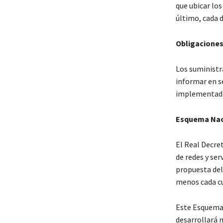
que ubicar los
último, cada d
Obligaciones
Los suministr
informar en s
implementada
Esquema Naci
El Real Decre
de redes y ser
propuesta del
menos cada cu
Este Esquema e
desarrollará m