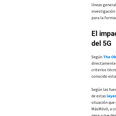
líneas genera
investigación 
para la forma
El impa
del 5G
Según
The Ob
directamente 
criterios técn
conocido esta
Según las fue
de estas
leye
situación que
MásMóvil, a c
pese a que de