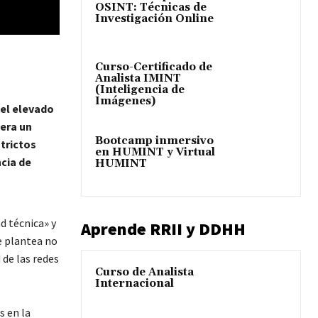
OSINT: Técnicas de
Investigación Online
Curso-Certificado de
Analista IMINT
(Inteligencia de
Imágenes)
 el elevado
lera un
Bootcamp inmersivo
trictos
en HUMINT y Virtual
ncia de
HUMINT
d técnica» y
Aprende RRII y DDHH
e plantea no
 de las redes
Curso de Analista
Internacional
s en la