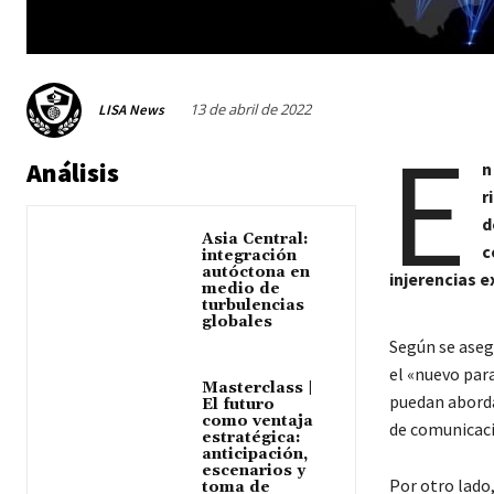
13 de abril de 2022
LISA News
E
Análisis
n
r
d
Asia Central:
c
integración
autóctona en
injerencias e
medio de
turbulencias
globales
Según se aseg
el «nuevo par
Masterclass |
puedan aborda
El futuro
como ventaja
de comunicaci
estratégica:
anticipación,
escenarios y
Por otro lado
toma de