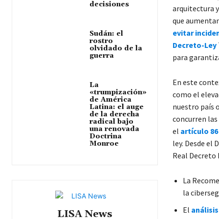
decisiones
arquitectura y
que aumentan 
evitar incide
Sudán: el
rostro
Decreto-Ley
olvidado de la
guerra
para garantiza
En este conte
La
«trumpización»
como el eleva
de América
nuestro país 
Latina: el auge
de la derecha
concurren las 
radical bajo
una renovada
el
artículo 8
Doctrina
ley. Desde el
Monroe
Real Decreto 
La Recomen
la ciberseg
El
análisi
LISA News