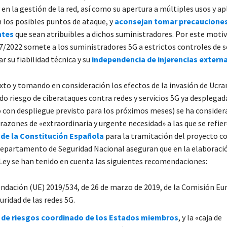
 en la gestión de la red, así como su apertura a múltiples usos y ap
los posibles puntos de ataque, y
aconsejan tomar precauciones
ntes
que sean atribuibles a dichos suministradores. Por este moti
7/2022 somete a los suministradores 5G a estrictos controles de 
r su fiabilidad técnica y su
independencia de injerencias extern
xto y tomando en consideración los efectos de la invasión de Ucran
do riesgo de ciberataques contra redes y servicios 5G ya desplegad
o con despliegue previsto para los próximos meses) se ha consider
razones de «extraordinaria y urgente necesidad» a las que se refier
6 de la Constitución Española
para la tramitación del proyecto 
 Departamento de Seguridad Nacional aseguran que en la elaboraci
Ley se han tenido en cuenta las siguientes recomendaciones:
dación (UE) 2019/534, de 26 de marzo de 2019, de la Comisión Eu
uridad de las redes 5G.
s de riesgos coordinado de los Estados miembros
, y la «caja de