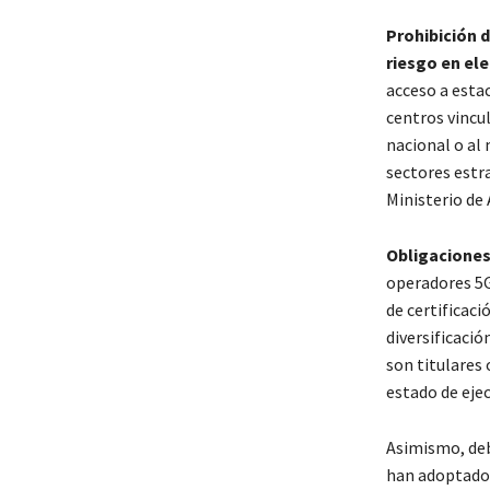
Prohibición 
riesgo en ele
acceso a esta
centros vincul
nacional o al
sectores estr
Ministerio de
Obligaciones
operadores 5G
de certificaci
diversificació
son titulares
estado de ejec
Asimismo, deb
han adoptado 