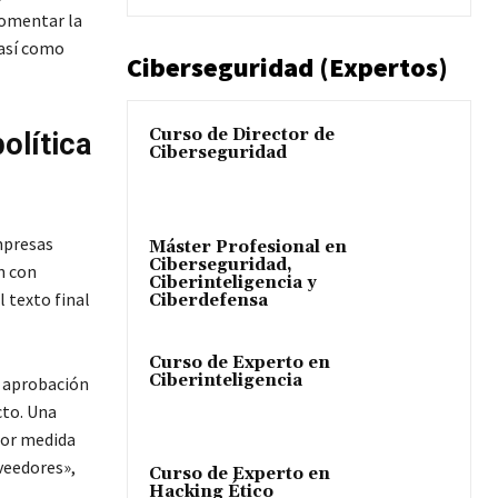
fomentar la
 así como
Ciberseguridad (Expertos)
Curso de Director de
olítica
Ciberseguridad
mpresas
Máster Profesional en
Ciberseguridad,
n con
Ciberinteligencia y
l texto final
Ciberdefensa
Curso de Experto en
Ciberinteligencia
a aprobación
cto. Una
nor medida
veedores»,
Curso de Experto en
Hacking Ético