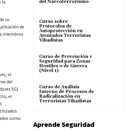
del Narcoterrorismo
 la
 de su
Curso sobre
Protocolos de
Aplicación de
Autoprotección en
dos miembros
Atentados Terroristas
Yihadistas
Curso de Prevención y
Seguridad para Zonas
Hostiles o de Guerra
(Nivel 1)
ses, el
rme del
Curso de Análisis
dores 5G)
Interno de Procesos de
cto, el
Radicalización en
Terroristas Yihadistas
s
tilizados
icados como
Aprende Seguridad