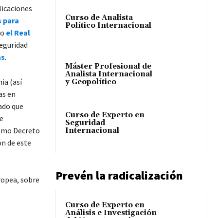
licaciones
Curso de Analista
 para
Político Internacional
vo
el Real
seguridad
as
.
Máster Profesional de
Analista Internacional
ia (así
y Geopolítico
as en
ado que
Curso de Experto en
e
Seguridad
como Decreto
Internacional
ón de este
Prevén la radicalización
ropea, sobre
Curso de Experto en
Análisis e Investigación