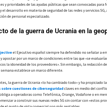
les y prioridades de las ayudas públicas que sean convocadas para 
y el desarrollo en materia de seguridad de las redes y servicios 5G,
ción de personal especializado.
cto de la guerra de Ucrania en la geop
jective
el Ejecutivo español siempre ha defendido no señalar a e
y apostar por un marco de condiciones entre las que «se evaluaría
icos la idoneidad de los proveedores». Sin embargo, la redacción de
 semana establece un marco diferente.
ntes, la guerra de Ucrania «lo ha cambiado todo» y ha propiciado l
s sobre cuestiones de ciberseguridad
claves en medio del confli
 obliga a operadoras como Telefónica, Orange, Vodafone o en me
omenzar a construir sus nuevas redes 5G sin contar con «estos pro
sde el punto de vista comercial son más rentables.