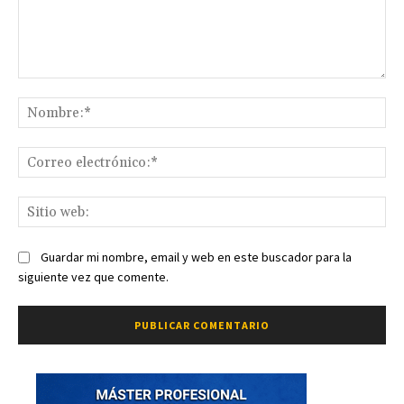
Comentario:
No
Co
ele
Sit
we
Guardar mi nombre, email y web en este buscador para la
siguiente vez que comente.