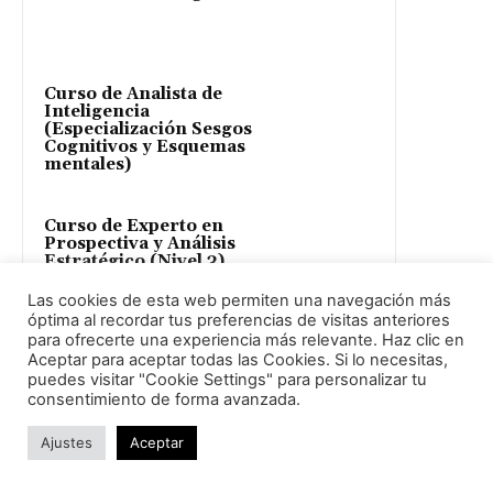
Curso de Analista de
Inteligencia
(Especialización Sesgos
Cognitivos y Esquemas
mentales)
Curso de Experto en
Prospectiva y Análisis
Estratégico (Nivel 3)
Las cookies de esta web permiten una navegación más
óptima al recordar tus preferencias de visitas anteriores
para ofrecerte una experiencia más relevante. Haz clic en
Curso de Analista IMINT
Aceptar para aceptar todas las Cookies. Si lo necesitas,
especializado en Bases y
puedes visitar "Cookie Settings" para personalizar tu
vehículos militares,
instalaciones electrónicas
consentimiento de forma avanzada.
y análisis de rutas
Ajustes
Aceptar
Curso de Analista de