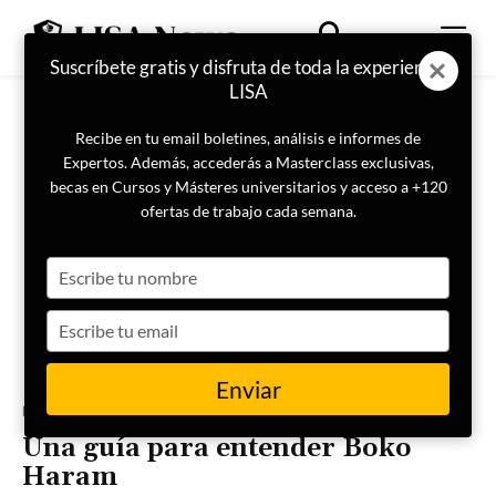
Suscríbete gratis y disfruta de toda la experiencia
LISA
Recibe en tu email boletines, análisis e informes de
Expertos. Además, accederás a Masterclass exclusivas,
becas en Cursos y Másteres universitarios y acceso a +120
ofertas de trabajo cada semana.
Type
your
name
Type
your
email
Enviar
Portada
Actualidad
Una guía para entender Boko
Haram