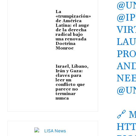
@U
La
@I
«trumpización»
de América
Latina: el auge
VIR
de la derecha
radical bajo
LAU
una renovada
Doctrina
Monroe
PRO
AND
Israel, Líbano,
Irán y Gaza:
NEE
claves para
leer un
conflicto que
@U
parece no
terminar
nunca
🔗 
HTT