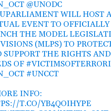
N_OCT
@UNODC
PUPARLIAMENT
WILL HOST 
TUAL EVENT TO OFFICIALLY
NCH THE MODEL LEGISLAT
VISIONS (MLPS) TO PROTEC
 SUPPORT THE RIGHTS AND
DS OF
#VICTIMSOFTERROR
N_OCT
#UNCCT
MORE INFO:
PS://T.CO/YB4QOIHYPE