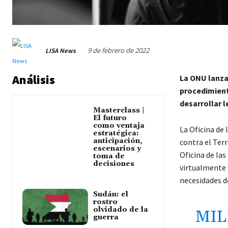
9 de febrero de 2022
LISA News
Análisis
La ONU lanza 
procedimiento
desarrollar l
Masterclass |
El futuro
como ventaja
La Oficina de
estratégica:
anticipación,
contra el Ter
escenarios y
Oficina de la
toma de
decisiones
virtualmente 
necesidades d
Sudán: el
rostro
olvidado de la
MIL
guerra