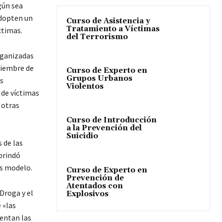
gún sea
adopten un
Curso de Asistencia y
Tratamiento a Víctimas
íctimas.
del Terrorismo
rganizadas
viembre de
Curso de Experto en
Grupos Urbanos
s
Violentos
 de víctimas
 otras
Curso de Introducción
a la Prevención del
Suicidio
 de las
brindó
as modelo.
Curso de Experto en
Prevención de
Atentados con
Droga y el
Explosivos
 «las
rentan las