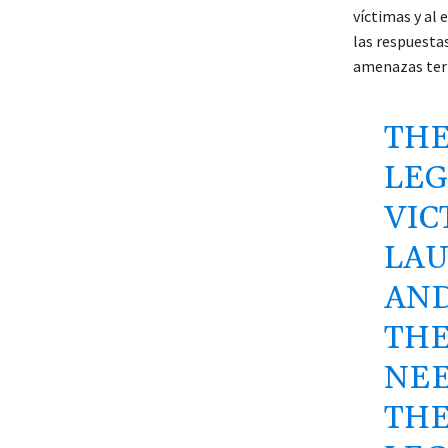
víctimas y al
las respuesta
amenazas terr
THE
LEG
VIC
LAU
AN
THE
NEE
THE