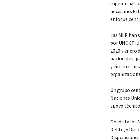
sugerencias p
necesario. És
enfoque centra
Las MLP han s
por UNOCT-UNC
2020 y enero d
nacionales, p
y víctimas, i
organizacione
Un grupo cent
Naciones Unida
apoyo técnico 
Ghada Fathi Wa
Delito, y Dire
Disposiciones 