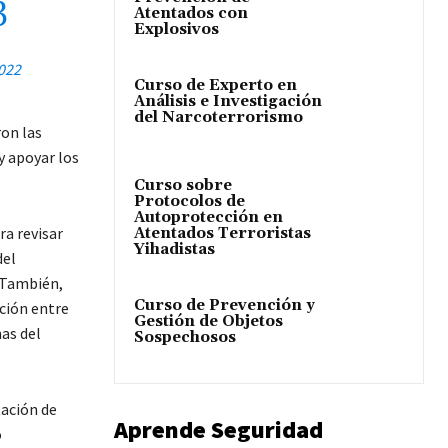
3
Atentados con
Explosivos
2022
Curso de Experto en
Análisis e Investigación
del Narcoterrorismo
ron las
y apoyar los
Curso sobre
Protocolos de
Autoprotección en
a revisar
Atentados Terroristas
Yihadistas
del
. También,
Curso de Prevención y
ción entre
Gestión de Objetos
as del
Sospechosos
tación de
Aprende Seguridad
o