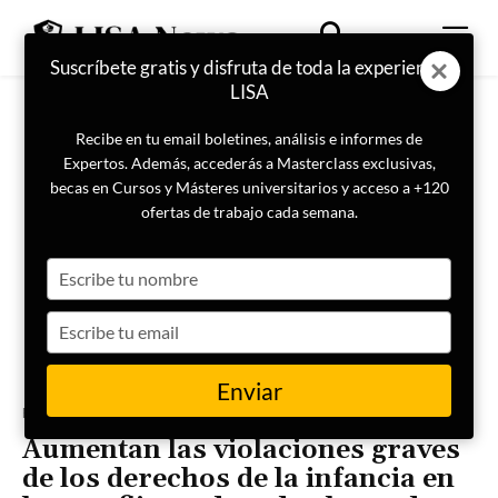
Suscríbete gratis y disfruta de toda la experiencia
LISA
Recibe en tu email boletines, análisis e informes de
Expertos. Además, accederás a Masterclass exclusivas,
becas en Cursos y Másteres universitarios y acceso a +120
ofertas de trabajo cada semana.
Type
your
name
Type
your
email
Enviar
Portada
Actualidad
Aumentan las violaciones graves
de los derechos de la infancia en