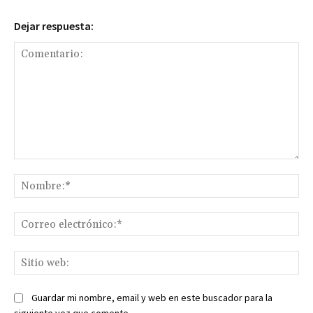
Dejar respuesta:
Comentario:
No
Co
ele
Sit
we
Guardar mi nombre, email y web en este buscador para la