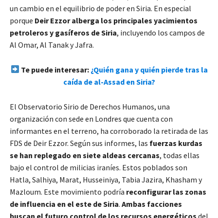
un cambio en el equilibrio de poder en Siria. En especial
porque
Deir Ezzor alberga los principales yacimientos
petroleros y gasíferos de Siria
, incluyendo los campos de
Al Omar, Al Tanak y Jafra.
Te puede interesar:
¿Quién gana y quién pierde tras la
caída de al-Assad en Siria?
El Observatorio Sirio de Derechos Humanos, una
organización con sede en Londres que cuenta con
informantes en el terreno, ha corroborado la retirada de las
FDS de Deir Ezzor. Según sus informes, las
fuerzas kurdas
se han replegado en siete aldeas cercanas
, todas ellas
bajo el control de milicias iraníes. Estos poblados son
Hatla, Salhiya, Marat, Husseiniya, Tabia Jazira, Khasham y
Mazloum. Este movimiento podría
reconfigurar las zonas
de influencia en el este de Siria
.
Ambas facciones
buscan el futuro control de los recursos energéticos
del