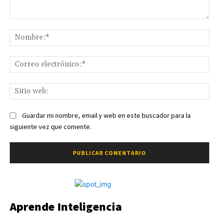
Comentario:
No
Co
ele
Sit
we
Guardar mi nombre, email y web en este buscador para la
siguiente vez que comente.
Aprende Inteligencia