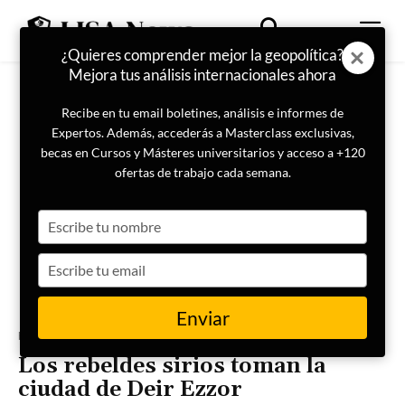
¿Quieres comprender mejor la geopolítica?
Mejora tus análisis internacionales ahora
Recibe en tu email boletines, análisis e informes de
Expertos. Además, accederás a Masterclass exclusivas,
becas en Cursos y Másteres universitarios y acceso a +120
ofertas de trabajo cada semana.
Type
your
name
Type
your
email
Enviar
Portada
Crisis Oriente Medio
Los rebeldes sirios toman la
ciudad de Deir Ezzor