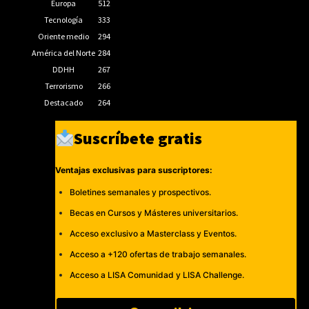
Europa
512
Tecnología
333
Oriente medio
294
América del Norte
284
DDHH
267
Terrorismo
266
Destacado
264
Suscríbete gratis
Ventajas exclusivas para suscriptores:
Boletines semanales y prospectivos.
Becas en Cursos y Másteres universitarios.
Acceso exclusivo a Masterclass y Eventos.
Acceso a +120 ofertas de trabajo semanales.
Acceso a LISA Comunidad y LISA Challenge.