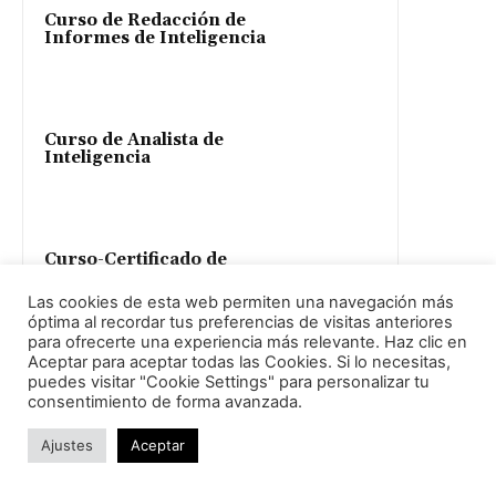
Curso de Redacción de
Informes de Inteligencia
Curso de Analista de
Inteligencia
Curso-Certificado de
Analista IMINT
(Inteligencia de
Las cookies de esta web permiten una navegación más
Imágenes)
óptima al recordar tus preferencias de visitas anteriores
para ofrecerte una experiencia más relevante. Haz clic en
Aceptar para aceptar todas las Cookies. Si lo necesitas,
Curso de Experto en
puedes visitar "Cookie Settings" para personalizar tu
OSINT: Técnicas de
consentimiento de forma avanzada.
Investigación Online
Ajustes
Aceptar