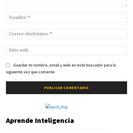
Comentario:
No
Co
ele
Sit
we
Guardar mi nombre, email y web en este buscador para la
siguiente vez que comente.
Aprende Inteligencia