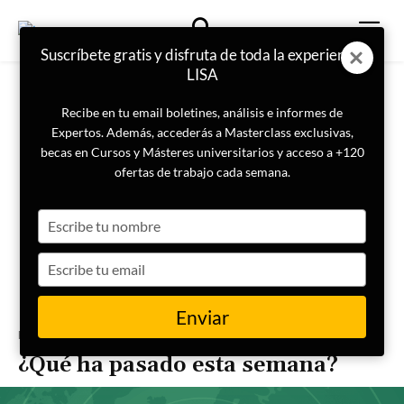
Suscríbete gratis y disfruta de toda la experiencia
LISA
Recibe en tu email boletines, análisis e informes de
Expertos. Además, accederás a Masterclass exclusivas,
becas en Cursos y Másteres universitarios y acceso a +120
ofertas de trabajo cada semana.
Type
your
name
Type
your
email
Enviar
Portada
Boletín Semanal
¿Qué ha pasado esta semana?