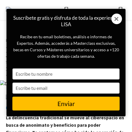
Suscríbete gratis y disfruta de toda la experiencia
LISA
Recibe en tu email boletines, análisis e informes de
Portada
Ciberseguridad
Expertos. Además, accederás a Masterclass exclusivas,
Detenidos 9 ciberdelincuentes
becas en Cursos y Másteres universitarios y acceso a +120
por financiar a los Dominican
ofertas de trabajo cada semana.
Don’t Play con fraudes en
Type
Internet
your
name
Type
your
email
11 de julio de 2022
LISA News
Enviar
La delincuencia tradicional se mueve al ciberespacio en
busca de anonimato y beneficios para poder