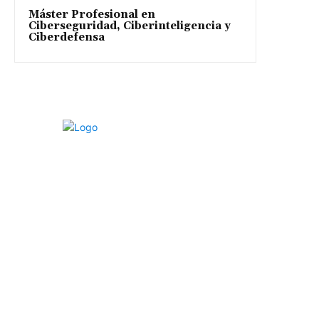
Máster Profesional en
Ciberseguridad, Ciberinteligencia y
Ciberdefensa
LISA News© es un medio de análisis promovido por LISA
Institute© con el objetivo de hacer del mundo un lugar más
seguro, justo y protegido a través de análisis en materia de
Geopolítica, Inteligencia, Ciberseguridad, Criminología y
Derechos Humanos, entre otros.
Súmate a la Comunidad: