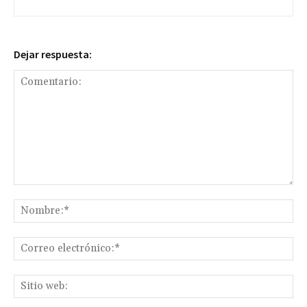
Dejar respuesta:
Comentario:
No
Co
ele
Sit
we