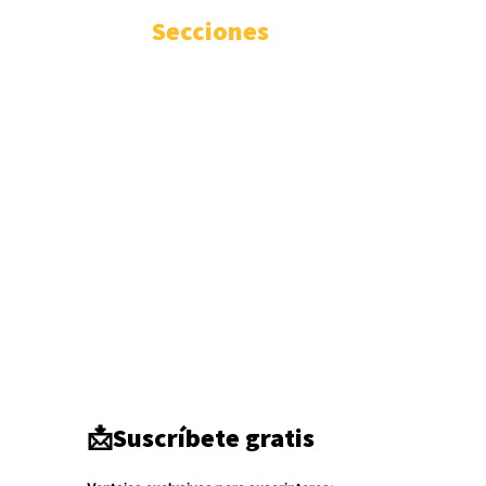
Secciones
Internacional
3344
Geopolítica
1935
Actualidad
1670
Seguridad
1300
Inteligencia
941
Ciberseguridad
750
Europa
512
Tecnología
333
Oriente medio
294
América del Norte
284
DDHH
267
Terrorismo
266
Destacado
264
📩Suscríbete gratis