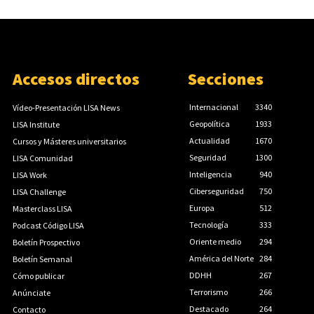
Accesos directos
Secciones
Internacional
3340
Vídeo-Presentación LISA News
Geopolítica
1933
LISA Institute
Actualidad
1670
Cursos y Másteres universitarios
Seguridad
1300
LISA Comunidad
Inteligencia
940
LISA Work
Ciberseguridad
750
LISA Challenge
Europa
512
Masterclass LISA
Tecnología
333
Podcast Código LISA
Oriente medio
294
Boletín Prospectivo
América del Norte
284
Boletín Semanal
DDHH
267
Cómo publicar
Terrorismo
266
Anúnciate
Destacado
264
Contacto