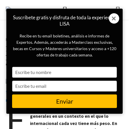
Suscríbete gratis y disfruta de toda la experiencia
LISA
Recibe en tu email boletines, análisis e informes de
Portada
Internacional
Expertos. Además, accederás a Masterclass exclusivas,
Elecciones en España: ¿qué
becas en Cursos y Másteres universitarios y acceso a +120
proponen los partidos en política
ofertas de trabajo cada semana.
exterior?
Type
your
name
Type
26 de julio de 2023
Marta Soriano Palacios
your
email
E
Enviar
ste 23 de julio España celebra elecciones
generales en un contexto en el que lo
internacional cada vez tiene más peso. En