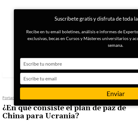
Suscríbete gratis y disfruta de toda l
Recibe en tu email boletines, análisis e informes de Exper
exclusivas, becas en Cursos y Másteres universitarios y ac
semana.
Type
your
name
Type
your
email
Enviar
Portada
Geopolítica
¿En qué consiste el plan de paz de
China para Ucrania?