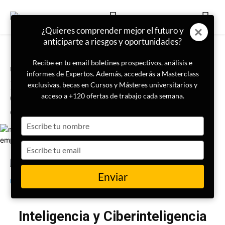
¿Quieres comprender mejor el futuro y
anticiparte a riesgos y oportunidades?
Recibe en tu email boletines prospectivos, análisis e
Portada
Criminología
informes de Expertos. Además, accederás a Masterclass
Masterclass | Inteligencia y
exclusivas, becas en Cursos y Másteres universitarios y
Ciberinteligencia en Interpol y la
acceso a +120 ofertas de trabajo cada semana.
empresa privada
Type
your
name
Type
your
email
27 de septiembre de 2024
LISA Institute
Enviar
Inteligencia y Ciberinteligencia