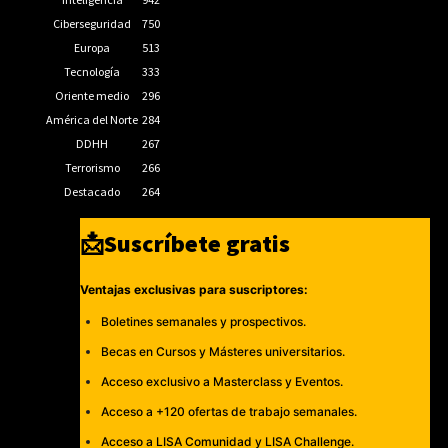
Ciberseguridad
750
Europa
513
Tecnología
333
Oriente medio
296
América del Norte
284
DDHH
267
Terrorismo
266
Destacado
264
📩Suscríbete gratis
Ventajas exclusivas para suscriptores:
Boletines semanales y prospectivos.
Becas en Cursos y Másteres universitarios.
Acceso exclusivo a Masterclass y Eventos.
Acceso a +120 ofertas de trabajo semanales.
Acceso a LISA Comunidad y LISA Challenge.