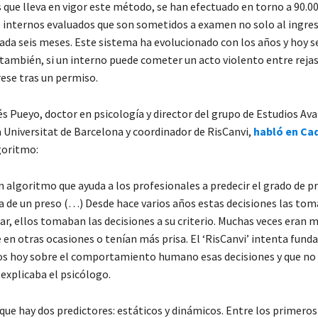
 que lleva en vigor este método, se han efectuado en torno a 90.00
00 internos evaluados que son sometidos a examen no solo al ingre
cada seis meses. Este sistema ha evolucionado con los años y hoy se
también, si un interno puede cometer un acto violento entre rejas
rese tras un permiso.
s Pueyo, doctor en psicología y director del grupo de Estudios Av
a Universitat de Barcelona y coordinador de RisCanvi,
habló en Ca
goritmo:
n algoritmo que ayuda a los profesionales a predecir el grado de p
ia de un preso (…) Desde hace varios años estas decisiones las tom
ar, ellos tomaban las decisiones a su criterio. Muchas veces eran 
e en otras ocasiones o tenían más prisa. El ‘RisCanvi’ intenta fun
s hoy sobre el comportamiento humano esas decisiones y que no
 explicaba el psicólogo.
que hay dos predictores: estáticos y dinámicos. Entre los primeros