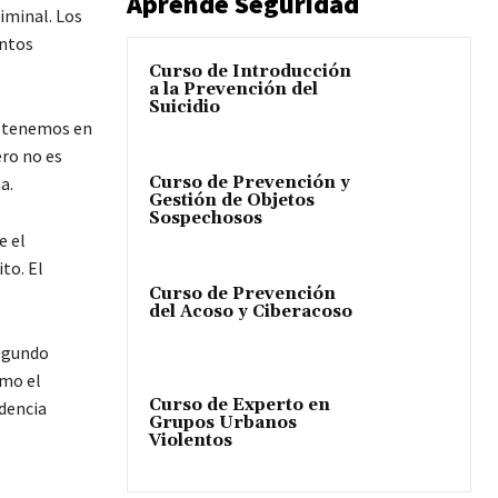
Aprende Seguridad
iminal. Los
entos
Curso de Introducción
a la Prevención del
Suicidio
e tenemos en
ero no es
Curso de Prevención y
a.
Gestión de Objetos
Sospechosos
e el
ito. El
Curso de Prevención
del Acoso y Ciberacoso
segundo
omo el
Curso de Experto en
idencia
Grupos Urbanos
Violentos