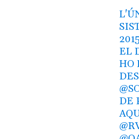
L'Ú
SIS
201
EL 
HO 
DES
@SO
DE 
AQU
@RV
@OA