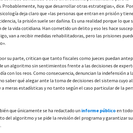
. Probablemente, hay que desarrollar otras estrategias», dice. Por
sicología deja claro que «las personas que entran en prisión y tie
cidencia, la prisión suele ser dañina. Es una realidad porque lo que 
 de la vida cotidiana. Han cometido un delito y eso les hace suscep
tigo, van a recibir medidas rehabilitadoras, pero las prisiones pue
o».
por su parte, critican que tanto fiscales como jueces puedan ante
de un algoritmo sin sentimientos frente a las decisiones de expert
día con los reos. Como consecuencia, denuncian la indefensión a la
no saber qué alegar ante la toma de decisiones del sistema cuyo 
 a meras estadísticas y no tanto según el caso particular de la pe
mbién que únicamente se ha redactado un
informe público
en todos
o del algoritmo y se pide la revisión del programa y garantizar su
.