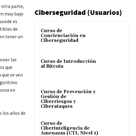
 otra parte,
Ciberseguridad (Usuarios)
nen muy bajo
sucede es
tibles de
Curso de
Concienciación en
den tener un
Ciberseguridad
poner las
Curso de Introducción
al Bitcoin
os que
 que se ven
algoritmo
rsona en
Curso de Prevención y
Gestión de
Ciberriesgos y
Ciberataques
 los años de
Curso de
Ciberinteligencia de
Amenazas (CTI, Nivel 1)