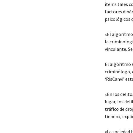
ítems tales c
factores diná
psicológicos 
«El algoritmo
la criminologí
vinculante. Se
El algoritmo 
criminólogo, e
‘RisCanvi’ es
«En los delit
lugar, los del
tráfico de dro
tienen», expli
«La sociedad 