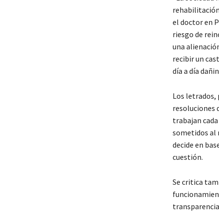
rehabilitación
el doctor en P
riesgo de rein
una alienación
recibir un cas
día a día dañin
Los letrados, 
resoluciones 
trabajan cada 
sometidos al 
decide en base
cuestión.
Se critica ta
funcionamient
transparencia