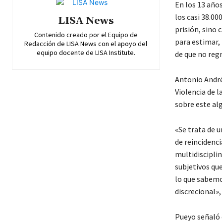
En los 13 años
los casi 38.0
LISA News
prisión, sino 
Contenido creado por el Equipo de
para estimar, 
Redacción de LISA News con el apoyo del
equipo docente de LISA Institute.
de que no reg
Antonio André
Violencia de l
sobre este al
«Se trata de u
de reincidenc
multidisciplin
subjetivos qu
lo que sabemo
discrecional»,
Pueyo señaló 