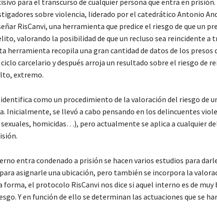
sivo para el transcurso de cualquier persona que entra en prisión.
stigadores sobre violencia, liderado por el catedrático Antonio An
eñar RisCanvi, una herramienta que predice el riesgo de que un pre
ito, valorando la posibilidad de que un recluso sea reincidente a t
ta herramienta recopila una gran cantidad de datos de los presos 
iclo carcelario y después arroja un resultado sobre el riesgo de re
alto, extremo.
e identifica como un procedimiento de la valoración del riesgo de 
a. Inicialmente, se llevó a cabo pensando en los delincuentes viol
 sexuales, homicidas…), pero actualmente se aplica a cualquier de
isión.
erno entra condenado a prisión se hacen varios estudios para darl
para asignarle una ubicación, pero también se incorpora la valora
a forma, el protocolo RisCanvi nos dice si aquel interno es de muy 
esgo. Y en función de ello se determinan las actuaciones que se har