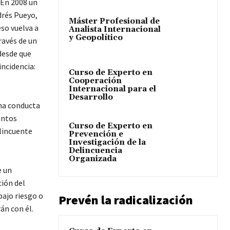
 En 2008 un
drés Pueyo,
Máster Profesional de
so vuelva a
Analista Internacional
y Geopolítico
ravés de un
desde que
incidencia:
Curso de Experto en
Cooperación
Internacional para el
Desarrollo
una conducta
entos
Curso de Experto en
lincuente
Prevención e
Investigación de la
Delincuencia
Organizada
e un
ción del
bajo riesgo o
Prevén la radicalización
án con él.