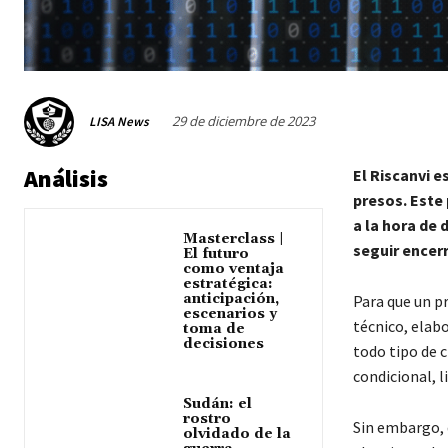
29 de diciembre de 2023
LISA News
Análisis
El Riscanvi e
presos. Este
a la hora de 
Masterclass |
seguir encer
El futuro
como ventaja
estratégica:
anticipación,
Para que un p
escenarios y
técnico, elabo
toma de
decisiones
todo tipo de c
condicional, l
Sudán: el
rostro
Sin embargo, 
olvidado de la