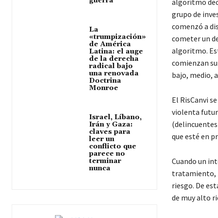
guerra
algoritmo deci
grupo de inve
comenzó a dis
La
«trumpización»
cometer un del
de América
algoritmo. Es
Latina: el auge
de la derecha
comienzan su c
radical bajo
una renovada
bajo, medio, 
Doctrina
Monroe
El RisCanvi s
violenta futur
Israel, Líbano,
(delincuentes
Irán y Gaza:
claves para
que esté en pr
leer un
conflicto que
parece no
Cuando un int
terminar
nunca
tratamiento, 
riesgo. De est
de muy alto ri