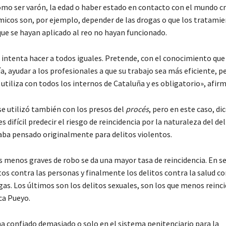
omo ser varón, la edad o haber estado en contacto con el mundo cr
micos son, por ejemplo, depender de las drogas o que los tratami
que se hayan aplicado al reo no hayan funcionado.
 intenta hacer a todos iguales. Pretende, con el conocimiento qu
a, ayudar a los profesionales a que su trabajo sea más eficiente, p
 utiliza con todos los internos de Cataluña y es obligatorio», afirm
se utilizó también con los presos del
procés
, pero en este caso, dic
s difícil predecir el riesgo de reincidencia por la naturaleza del del
taba pensado originalmente para delitos violentos.
os menos graves de robo se da una mayor tasa de reincidencia. En 
itos contra las personas y finalmente los delitos contra la salud c
gas. Los últimos son los delitos sexuales, son los que menos reinc
ca Pueyo.
ha confiado demasiado o solo en el sistema penitenciario para la