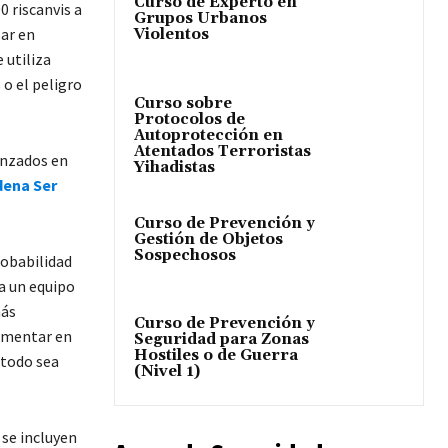
Curso de Experto en
0 riscanvis a
Grupos Urbanos
sar en
Violentos
 utiliza
 o el peligro
Curso sobre
Protocolos de
Autoprotección en
Atentados Terroristas
anzados en
Yihadistas
dena Ser
Curso de Prevención y
Gestión de Objetos
Sospechosos
robabilidad
a un equipo
más
Curso de Prevención y
damentar en
Seguridad para Zonas
Hostiles o de Guerra
 todo sea
(Nivel 1)
 se incluyen