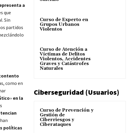
representa a
es que
Curso de Experto en
l. Sin
Grupos Urbanos
nos partidos
Violentos
 mezclándolo
Curso de Atención a
Víctimas de Delitos
Violentos, Accidentes
Graves y Catástrofes
Naturales
scontento
ras, como en
Ciberseguridad (Usuarios)
nar
ático
»
en la
s
Curso de Prevención y
otencian
Gestión de
Ciberriesgos y
 han
Ciberataques
s políticas