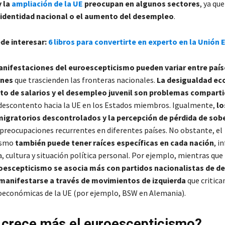
y la
ampliación de la UE
preocupan en algunos sectores
, ya qu
 identidad nacional o el aumento del desempleo
.
ede interesar:
6 libros para convertirte en experto en la Unión
anifestaciones del euroescepticismo pueden variar entre país
nes
que trascienden las fronteras nacionales.
La desigualdad ec
o de salarios y el desempleo juvenil son problemas compart
descontento hacia la UE en los Estados miembros. Igualmente,
lo
gratorios descontrolados y la percepción de pérdida de sob
preocupaciones recurrentes en diferentes países. No obstante, el
ismo
también puede tener raíces específicas en cada nación
, i
a, cultura y situación política personal. Por ejemplo, mientras que
roescepticismo se asocia más con partidos nacionalistas de de
manifestarse a través de movimientos de izquierda
que critica
ioeconómicas de la UE (por ejemplo, BSW en Alemania).
crece más el euroescepticismo?