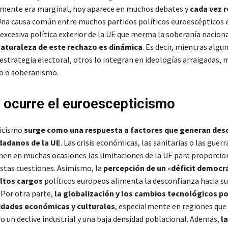
lmente era marginal, hoy aparece en muchos debates y
cada vez 
Una causa común entre muchos partidos políticos euroescépticos 
excesiva política exterior de la UE que merma la soberanía naciona
naturaleza de este rechazo es dinámica
. Es decir, mientras algu
estrategia electoral, otros lo integran en ideologías arraigadas,
o o soberanismo.
 ocurre el euroescepticismo
ticismo
surge como una respuesta a factores que generan de
udadanos de la UE
. Las crisis económicas, las sanitarias o las guer
nen en muchas ocasiones las limitaciones de la UE para proporcio
estas cuestiones. Asimismo, la
percepción de un
«
déficit democr
altos cargos
políticos europeos alimenta la desconfianza hacia su
 Por otra parte,
la globalización y los cambios tecnológicos p
idades económicas y culturales
, especialmente en regiones que
 un declive industrial y una baja densidad poblacional. Además,
la