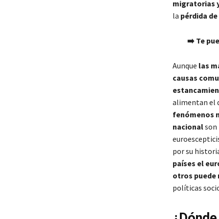
migratorias 
la
pérdida de
➡️ Te pu
Aunque
las m
causas comu
estancamient
alimentan el 
fenómenos mi
nacional
son 
euroesceptic
por su histori
países el eu
otros puede 
políticas soc
¿Dónde 