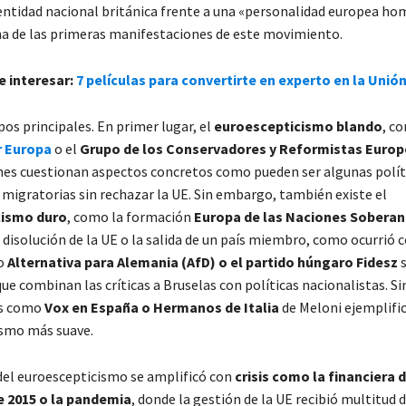
dentidad nacional británica frente a una «personalidad europea h
na de las primeras manifestaciones de este movimiento.
e interesar:
7 películas para convertirte en experto en la Unió
pos principales. En primer lugar, el
euroescepticismo blando
, c
r Europa
o el
Grupo de los Conservadores y Reformistas Euro
es cuestionan aspectos concretos como pueden ser algunas polít
migratorias sin rechazar la UE. Sin embargo, también existe el
cismo duro
, como la formación
Europa de las Naciones Sobera
disolución de la UE o la salida de un país miembro, como ocurrió co
o
Alternativa para Alemania (AfD) o el partido húngaro Fidesz
ue combinan las críticas a Bruselas con políticas nacionalistas. S
os como
Vox en España o Hermanos de Italia
de Meloni ejemplifi
smo más suave.
 del euroescepticismo se amplificó con
crisis como la financiera d
e 2015 o la pandemia
, donde la gestión de la UE recibió multitud de