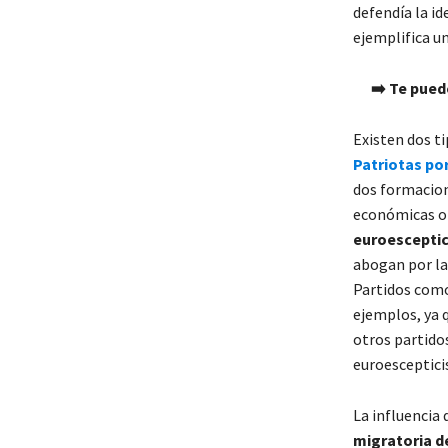
defendía la i
ejemplifica u
➡️ Te pued
Existen dos ti
Patriotas po
dos formacion
económicas o 
euroescepti
abogan por la 
Partidos com
ejemplos, ya q
otros partid
euroesceptici
La influencia
migratoria d