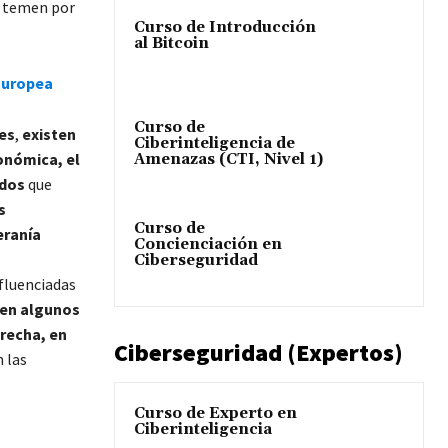
e temen por
Curso de Introducción
al Bitcoin
 Europea
Curso de
es
,
existen
Ciberinteligencia de
onómica, el
Amenazas (CTI, Nivel 1)
idos
que
s
Curso de
eranía
Concienciación en
Ciberseguridad
nfluenciadas
en algunos
recha, en
Ciberseguridad (Expertos)
n las
Curso de Experto en
Ciberinteligencia