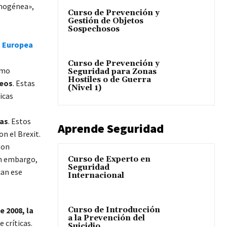
omogénea»,
Curso de Prevención y
Gestión de Objetos
Sospechosos
n Europea
Curso de Prevención y
omo
Seguridad para Zonas
Hostiles o de Guerra
peos
. Estas
(Nivel 1)
icas
nas
. Estos
Aprende Seguridad
n el Brexit.
son
in embargo,
Curso de Experto en
Seguridad
can ese
Internacional
Curso de Introducción
e 2008, la
a la Prevención del
 críticas.
Suicidio