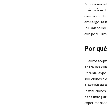
Aunque inicia
más países
. 
cuestionan la 
embargo,
la 
lo usan como 
con populism
Por qué
El euroescep
entre los ci
Ucrania, expo
soluciones a 
elección de 
instituciones.
esas insegur
experimentado