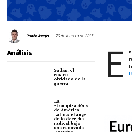
20 de febrero de 2025
Rubén Asenjo
E
Análisis
n
r
f
Sudán: el
U
rostro
olvidado de la
guerra
La
«trumpización»
de América
Latina: el auge
de la derecha
radical bajo
una renovada