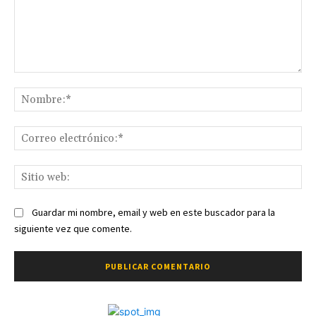
Comentario:
No
Co
ele
Sit
we
Guardar mi nombre, email y web en este buscador para la
siguiente vez que comente.