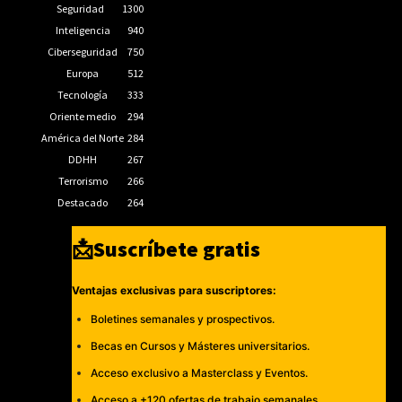
Seguridad
1300
Inteligencia
940
Ciberseguridad
750
Europa
512
Tecnología
333
Oriente medio
294
América del Norte
284
DDHH
267
Terrorismo
266
Destacado
264
📩Suscríbete gratis
Ventajas exclusivas para suscriptores:
Boletines semanales y prospectivos.
Becas en Cursos y Másteres universitarios.
Acceso exclusivo a Masterclass y Eventos.
Acceso a +120 ofertas de trabajo semanales.