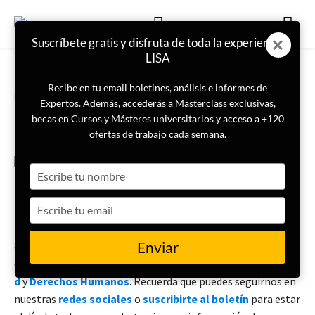
Suscríbete gratis y disfruta de toda la experiencia
LISA
Recibe en tu email boletines, análisis e informes de
Portada
Boletín Semanal
Expertos. Además, accederás a Masterclass exclusivas,
Boletín Semanal (10 – 17 jun)
becas en Cursos y Másteres universitarios y acceso a +120
ofertas de trabajo cada semana.
Type
24 de junio de 2022
LISA Institute
your
name
Type
Desde LISA News te traemos el
Boletín Semanal
, un breve
your
resumen de las noticias más relevantes de los últimos siete
email
Enviar
días
en
Seguridad
,
Internacional
,
Inteligencia
,
Cibersegurida
d
y
Derechos Humanos
. Recuerda que puedes seguirnos en
nuestras
redes sociales
o
suscribirte al boletín
para estar