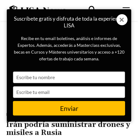
Suscríbete gratis y disfruta de toda la experiencia
LISA
Recibe en tu email boletines, análisis e informes de
Expertos. Además, accederás a Masterclass exclusivas,
becas en Cursos y Másteres universitarios y acceso a +120
ofertas de trabajo cada semana.
Type
your
name
Type
your
email
Enviar
Portada
Conflicto Ucrania
Irán podría suministrar drones y
misiles a Rusia