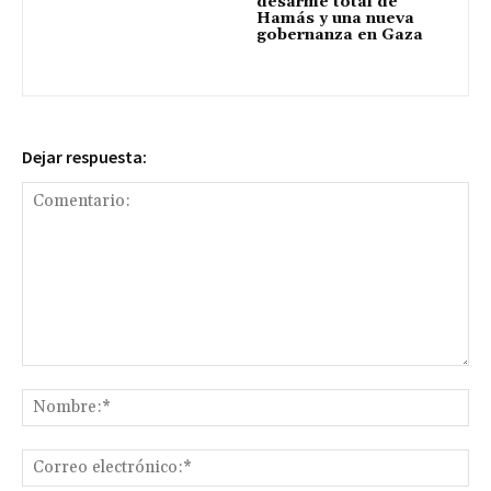
desarme total de
Hamás y una nueva
gobernanza en Gaza
Dejar respuesta:
Comentario:
No
Co
ele