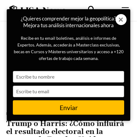
¿Quieres comprender mejor la geopolítica?
Mejora tus análisis internacionales ahora
Recibe en tu email boletines, análisis e informes de
Expertos. Además, accederás a Masterclass exclusivas,
becas en Cursos y Másteres universitarios y acceso a +120
ofertas de trabajo cada semana.
Type
your
name
Type
your
email
Enviar
Portada
Geopolítica
Trump o Harris: ¿Cómo influirá
el resultado electoral en la