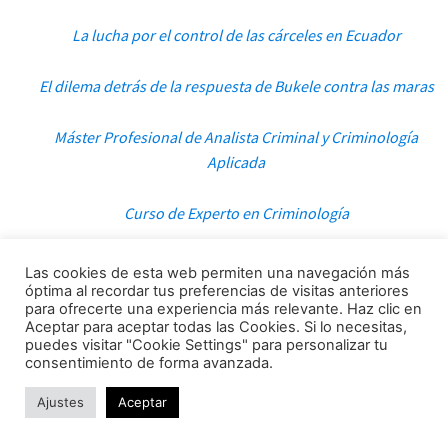
La lucha por el control de las cárceles en Ecuador
El dilema detrás de la respuesta de Bukele contra las maras
Máster Profesional de Analista Criminal y Criminología
Aplicada
Curso de Experto en Criminología
Raúl González: «El narcoterrorismo puede impactarnos
Las cookies de esta web permiten una navegación más
independientemente de la región en la que vivamos»
óptima al recordar tus preferencias de visitas anteriores
para ofrecerte una experiencia más relevante. Haz clic en
Aceptar para aceptar todas las Cookies. Si lo necesitas,
puedes visitar "Cookie Settings" para personalizar tu
Artículos relacionados
consentimiento de forma avanzada.
Ajustes
Aceptar