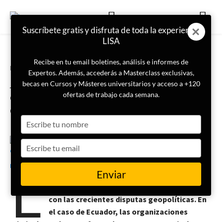
Suscríbete gratis y disfruta de toda la experiencia
LISA
Recibe en tu email boletines, análisis e informes de
Portada
Geopolítica
Expertos. Además, accederás a Masterclass exclusivas,
Análisis geopolítico del crimen
becas en Cursos y Másteres universitarios y acceso a +120
organizado transnacional: el caso
ofertas de trabajo cada semana.
de Ecuador
Type
your
name
Type
11 de enero de 2024
Gabriel Ramírez
your
L
email
Enviar
a presencia del crimen organizado
transnacional en el mundo se ha acentuado
con las crecientes disputas geopolíticas. En
el caso de Ecuador, las organizaciones