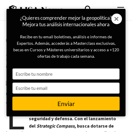
¿Quieres comprender mejor la geopolítica?
Mejora tus análisis internacionales ahora
Recibe en tu email boletines, análisis e informes de
Portada
Internacional
Expertos. Además, accederás a Masterclass exclusivas,
Strategic Compass de la Unión
becas en Cursos y Másteres universitarios y acceso a +120
Europea: hacia una defensa más
ofertas de trabajo cada semana.
autónoma y eficaz
Type
your
name
Type
3 de julio de 2025
Elena Bueso Carrasco
your
L
email
Enviar
a Unión Europea ha dado un paso decisivo
para fortalecer su papel en materia de
seguridad y defensa. Con el lanzamiento
del
Strategic Compass
, busca dotarse de