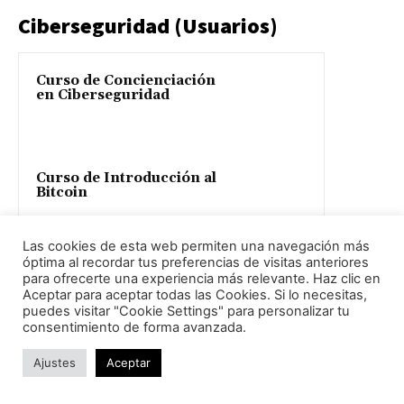
Ciberseguridad (Usuarios)
Curso de Concienciación
en Ciberseguridad
Curso de Introducción al
Bitcoin
Las cookies de esta web permiten una navegación más
óptima al recordar tus preferencias de visitas anteriores
Curso de
para ofrecerte una experiencia más relevante. Haz clic en
Ciberinteligencia de
Aceptar para aceptar todas las Cookies. Si lo necesitas,
Amenazas (CTI, Nivel 1)
puedes visitar "Cookie Settings" para personalizar tu
consentimiento de forma avanzada.
Ajustes
Aceptar
Curso de Prevención y
Gestión de Ciberriesgos y
Ciberataques