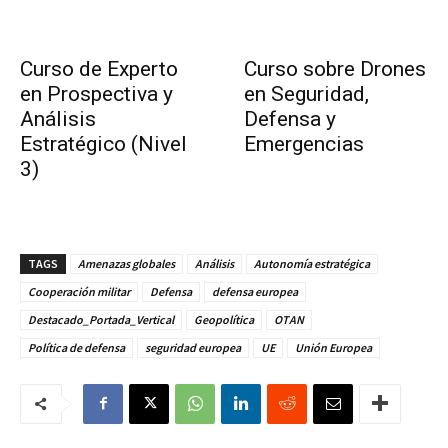
Curso de Experto
Curso sobre Drones
en Prospectiva y
en Seguridad,
Análisis
Defensa y
Estratégico (Nivel
Emergencias
3)
TAGS
Amenazas globales
Análisis
Autonomía estratégica
Cooperación militar
Defensa
defensa europea
Destacado_Portada_Vertical
Geopolítica
OTAN
Política de defensa
seguridad europea
UE
Unión Europea