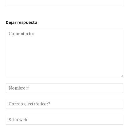
Dejar respuesta:
Comentario:
No
Co
ele
Sit
we