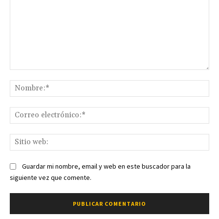
Comentario:
No
Co
ele
Sit
we
Guardar mi nombre, email y web en este buscador para la
siguiente vez que comente.