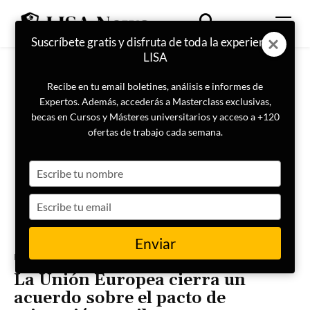
Suscríbete gratis y disfruta de toda la experiencia
LISA
Recibe en tu email boletines, análisis e informes de
Expertos. Además, accederás a Masterclass exclusivas,
becas en Cursos y Másteres universitarios y acceso a +120
ofertas de trabajo cada semana.
Type
your
name
Type
your
email
Enviar
Portada
Internacional
Europa
La Unión Europea cierra un
acuerdo sobre el pacto de