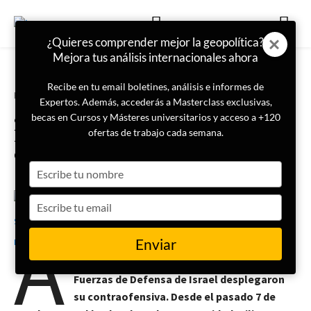
¿Quieres comprender mejor la geopolítica?
Mejora tus análisis internacionales ahora
Recibe en tu email boletines, análisis e informes de
Portada
Geopolítica
Expertos. Además, accederás a Masterclass exclusivas,
¿Qué tan preparadas están las
becas en Cursos y Másteres universitarios y acceso a +120
Fuerzas Armadas de Israel para
ofertas de trabajo cada semana.
enfrentar la amenaza de Hamás?
Type
your
name
Type
7 de octubre de 2024
Marta Soriano Palacios
your
A
email
Enviar
raíz del ataque de Hamás en las
inmediaciones de la franja de Gaza, las
Fuerzas de Defensa de Israel desplegaron
su contraofensiva. Desde el pasado 7 de