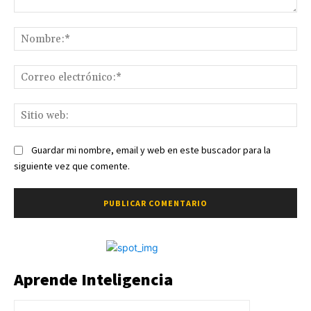
Comentario:
No
Co
ele
Sit
we
Guardar mi nombre, email y web en este buscador para la
siguiente vez que comente.
Aprende Inteligencia