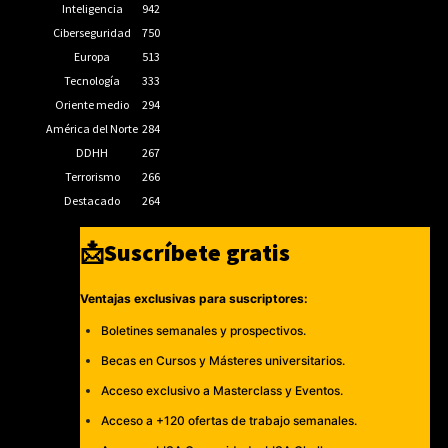
Inteligencia
942
Ciberseguridad
750
Europa
513
Tecnología
333
Oriente medio
294
América del Norte
284
DDHH
267
Terrorismo
266
Destacado
264
📩Suscríbete gratis
Ventajas exclusivas para suscriptores:
Boletines semanales y prospectivos.
Becas en Cursos y Másteres universitarios.
Acceso exclusivo a Masterclass y Eventos.
Acceso a +120 ofertas de trabajo semanales.