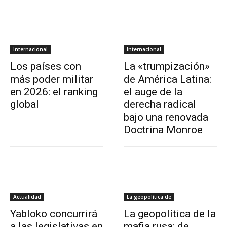
Internacional
Internacional
Los países con
La «trumpización»
más poder militar
de América Latina:
en 2026: el ranking
el auge de la
global
derecha radical
bajo una renovada
Doctrina Monroe
Actualidad
La geopolítica de
Yabloko concurrirá
La geopolítica de la
a las legislativas en
mafia rusa: de