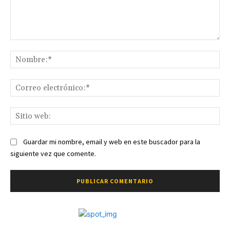
Comentario:
No
Co
ele
Sit
we
Guardar mi nombre, email y web en este buscador para la
siguiente vez que comente.