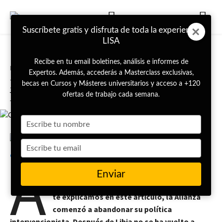
Suscríbete gratis y disfruta de toda la experiencia
LISA
Recibe en tu email boletines, análisis e informes de
Portada
Inteligencia
Expertos. Además, accederás a Masterclass exclusivas,
Kosovo y Libia: las razones por
becas en Cursos y Másteres universitarios y acceso a +120
las que la OTAN ya no interviene
ofertas de trabajo cada semana.
Type
your
name
Type
5 de abril de 2023
Lucía Carbayo
A
your
email
raíz de las polémicas operaciones de la
Enviar
OTAN principalmente en Libia y Kosovo,
que
te explicamos en este artículo,
la Alianza
comenzó a abandonar su política
intervencionista. Después de Libia no se ha vuelto a