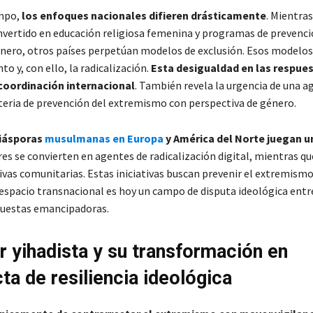
mpo,
los enfoques nacionales difieren drásticamente
. Mientra
nvertido en educación religiosa femenina y programas de prevenc
nero, otros países perpetúan modelos de exclusión. Esos modelo
to y, con ello, la radicalización.
Esta desigualdad en las respues
 coordinación internacional
. También revela la urgencia de una 
ria de prevención del extremismo con perspectiva de género.
iásporas
musulmanas en Europa
y América del Norte juegan un
es se convierten en agentes de radicalización digital, mientras qu
tivas comunitarias. Estas iniciativas buscan prevenir el extremismo
 espacio transnacional es hoy un campo de disputa ideológica entr
puestas emancipadoras.
r yihadista y su transformación en
ta de resiliencia ideológica