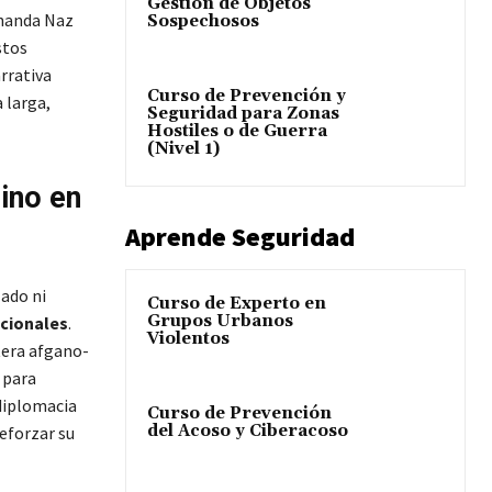
Gestión de Objetos
shanda Naz
Sospechosos
stos
rrativa
Curso de Prevención y
 larga,
Seguridad para Zonas
Hostiles o de Guerra
(Nivel 1)
ino en
Aprende Seguridad
ado ni
Curso de Experto en
Grupos Urbanos
cionales
.
Violentos
tera afgano-
para
diplomacia
Curso de Prevención
del Acoso y Ciberacoso
eforzar su