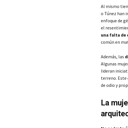
Al mismo tie
o Túnez han i
enfoque de gé
el resentimien
una falta de
común en mate
Además, las
d
Algunas mujer
lideran inicia
terreno. Este
de odio y pro
La muje
arquitec