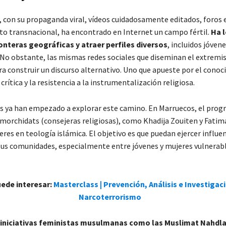
, con su propaganda viral, vídeos cuidadosamente editados, foros
to transnacional, ha encontrado en Internet un campo fértil.
Ha 
onteras geográficas y atraer perfiles diversos
, incluidos jóven
 No obstante, las mismas redes sociales que diseminan el extrem
a construir un discurso alternativo. Uno que apueste por el conoc
 crítica y la resistencia a la instrumentalización religiosa.
s ya han empezado a explorar este camino. En Marruecos, el prog
morchidats (consejeras religiosas), como Khadija Zouiten y Fatim
res en teología islámica. El objetivo es que puedan ejercer influe
 sus comunidades, especialmente entre jóvenes y mujeres vulnerabl
uede interesar:
Masterclass | Prevención, Análisis e Investigac
Narcoterrorismo
iniciativas feministas musulmanas como las Muslimat Nahdl