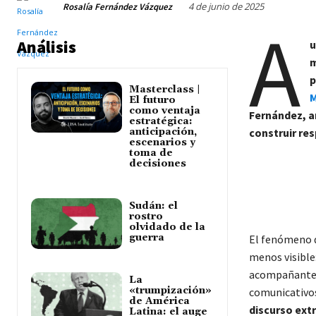
4 de junio de 2025
Rosalía Fernández Vázquez
A
Análisis
u
m
p
Masterclass |
M
El futuro
como ventaja
Fernández, an
estratégica:
anticipación,
construir re
escenarios y
toma de
decisiones
Sudán: el
rostro
olvidado de la
guerra
El fenómeno 
menos visible
acompañantes,
La
«trumpización»
comunicativos
de América
discurso ext
Latina: el auge