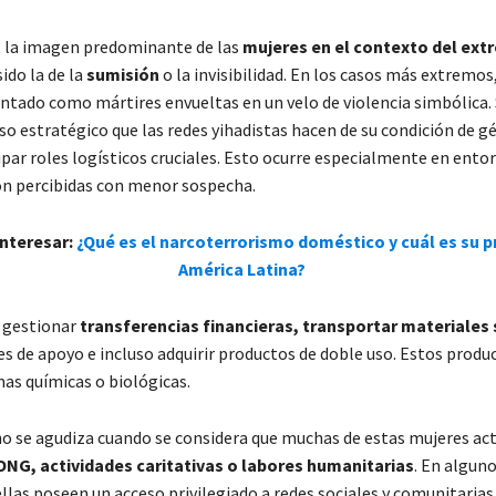
 la imagen predominante de las
mujeres en el contexto del ex
sido la de la
sumisión
o la invisibilidad. En los casos más extremo
entado como mártires envueltas en un velo de violencia simbólica. 
o estratégico que las redes yihadistas hacen de su condición de g
par roles logísticos cruciales. Esto ocurre especialmente en ento
on percibidas con menor sospecha.
nteresar:
¿Qué es el narcoterrorismo doméstico y cuál es su p
América Latina?
 gestionar
transferencias financieras, transportar materiales 
es de apoyo e incluso adquirir productos de doble uso. Estos prod
as químicas o biológicas.
 se agudiza cuando se considera que muchas de estas mujeres act
ONG, actividades caritativas o labores humanitarias
. En algun
ellas poseen un acceso privilegiado a redes sociales y comunitarias,