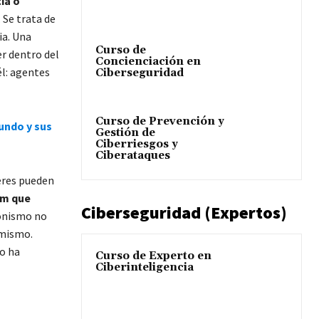
ia o
 Se trata de
ia. Una
Curso de
er dentro del
Concienciación en
él: agentes
Ciberseguridad
Curso de Prevención y
undo y sus
Gestión de
Ciberriesgos y
Ciberataques
eres pueden
am que
Ciberseguridad (Expertos)
onismo no
emismo.
co ha
Curso de Experto en
Ciberinteligencia