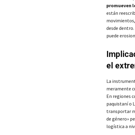
promueven le
están reescrib
movimientos, 
desde dentro. 
puede erosiona
Implica
el extr
La instrument
meramente cul
En regiones 
paquistaní o L
transportar m
de género» pe
logística a niv