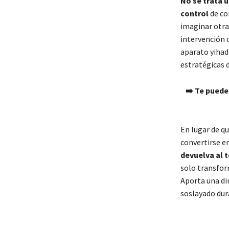
No se trata 
control
de co
imaginar otra 
intervención 
aparato yihadi
estratégicas d
➡️ Te puede
En lugar de q
convertirse en
devuelva al t
solo transfor
Aporta una di
soslayado du