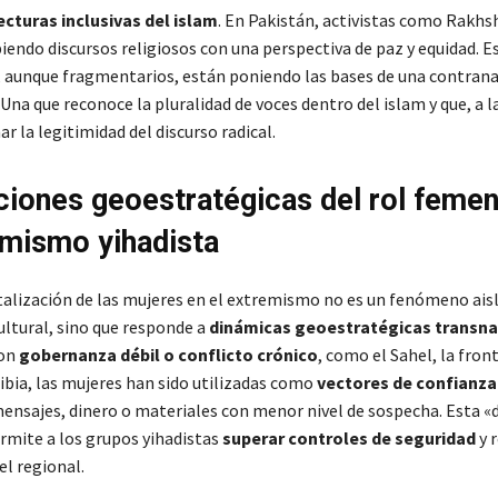
cturas inclusivas del islam
. En Pakistán, activistas como Rakh
iendo discursos religiosos con una perspectiva de paz y equidad. E
aunque fragmentarios, están poniendo las bases de una contrana
Una que reconoce la pluralidad de voces dentro del islam y que, a la
r la legitimidad del discurso radical.
ciones geoestratégicas del rol femen
emismo yihadista
alización de las mujeres en el extremismo no es un fenómeno aisl
tural, sino que responde a
dinámicas geoestratégicas transna
con
gobernanza débil o conflicto crónico
, como el Sahel, la fron
ibia, las mujeres han sido utilizadas como
vectores de confianza
ensajes, dinero o materiales con menor nivel de sospecha. Esta «
rmite a los grupos yihadistas
superar controles de seguridad
y r
el regional.