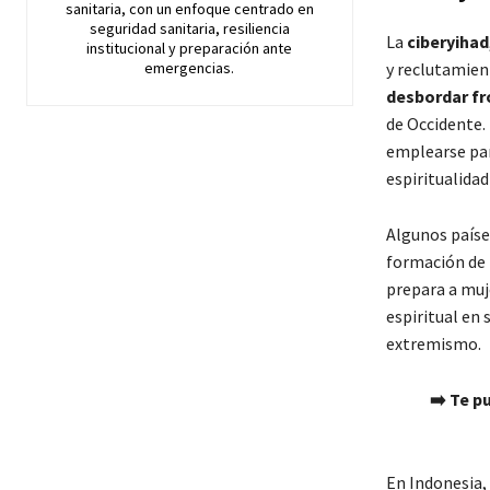
sanitaria, con un enfoque centrado en
seguridad sanitaria, resiliencia
La
ciberyihad
institucional y preparación ante
emergencias.
y reclutamien
desbordar fr
de Occidente.
emplearse par
espiritualidad
Algunos paíse
formación de 
prepara a muje
espiritual en
extremismo.
➡️ Te p
En Indonesia,