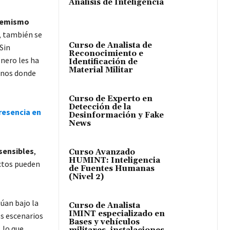
Análisis de Inteligencia
tremismo
s, también se
Curso de Analista de
Sin
Reconocimiento e
énero les ha
Identificación de
Material Militar
rnos donde
Curso de Experto en
Detección de la
resencia en
Desinformación y Fake
News
sensibles
,
Curso Avanzado
HUMINT: Inteligencia
uctos pueden
de Fuentes Humanas
(Nivel 2)
úan bajo la
Curso de Analista
IMINT especializado en
os escenarios
Bases y vehículos
 lo que