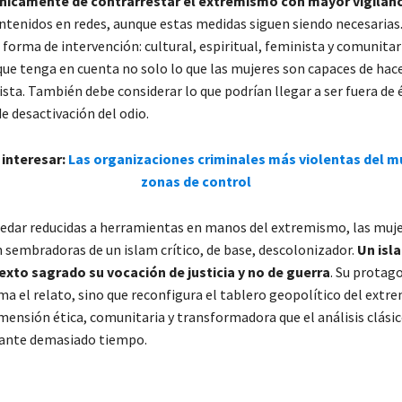
únicamente de contrarrestar el extremismo con mayor vigilanc
ntenidos en redes, aunque estas medidas siguen siendo necesarias.
forma de intervención: cultural, espiritual, feminista y comunitar
que tenga en cuenta no solo lo que las mujeres son capaces de hac
sta. También debe considerar lo que podrían llegar a ser fuera de 
e desactivación del odio.
 interesar:
Las organizaciones criminales más violentas del m
zonas de control
uedar reducidas a herramientas en manos del extremismo, las muj
 sembradoras de un islam crítico, de base, descolonizador.
Un isl
exto sagrado su vocación de justicia y no de guerra
. Su protag
ma el relato, sino que reconfigura el tablero geopolítico del extr
mensión ética, comunitaria y transformadora que el análisis clási
rante demasiado tiempo.