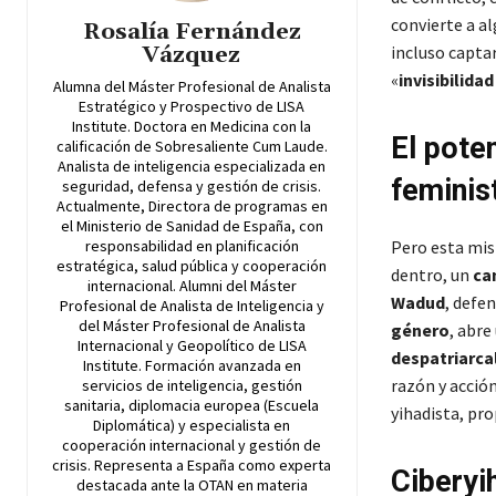
convierte a a
Rosalía Fernández
Vázquez
incluso captar
«
invisibilida
Alumna del Máster Profesional de Analista
Estratégico y Prospectivo de LISA
Institute. Doctora en Medicina con la
El pote
calificación de Sobresaliente Cum Laude.
Analista de inteligencia especializada en
feminist
seguridad, defensa y gestión de crisis.
Actualmente, Directora de programas en
el Ministerio de Sanidad de España, con
responsabilidad en planificación
Pero esta mism
estratégica, salud pública y cooperación
dentro, un
ca
internacional. Alumni del Máster
Wadud
, defe
Profesional de Analista de Inteligencia y
del Máster Profesional de Analista
género
, abre
Internacional y Geopolítico de LISA
despatriarca
Institute. Formación avanzada en
razón y acció
servicios de inteligencia, gestión
sanitaria, diplomacia europea (Escuela
yihadista, pr
Diplomática) y especialista en
cooperación internacional y gestión de
crisis. Representa a España como experta
Ciberyi
destacada ante la OTAN en materia