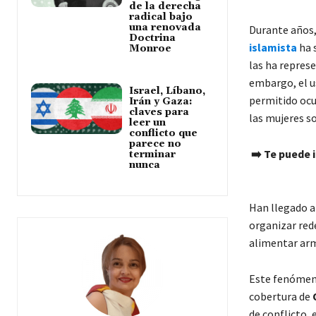
de la derecha
radical bajo
una renovada
Durante años,
Doctrina
islamista
ha 
Monroe
las ha repres
embargo, el us
Israel, Líbano,
permitido ocu
Irán y Gaza:
claves para
las mujeres s
leer un
conflicto que
parece no
➡️
Te puede i
terminar
nunca
Han llegado a
organizar red
alimentar arm
Este fenómeno
cobertura de
de conflicto, 