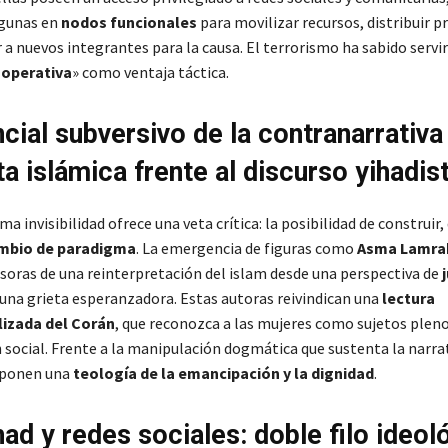
lgunas en
nodos funcionales
para movilizar recursos, distribuir 
 a nuevos integrantes para la causa. El terrorismo ha sabido servir
d operativa
» como ventaja táctica.
ncial subversivo de la contranarrativa
a islámica frente al discurso yihadis
a invisibilidad ofrece una veta crítica: la posibilidad de construir,
mbio de paradigma
. La emergencia de figuras como
Asma Lamra
nsoras de una reinterpretación del islam desde una perspectiva de
 una grieta esperanzadora. Estas autoras reivindican una
lectura
lizada del Corán
, que reconozca a las mujeres como sujetos pleno
n social. Frente a la manipulación dogmática que sustenta la narra
oponen una
teología de la emancipación y la dignidad
.
had y redes sociales: doble filo ideol