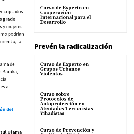
Curso de Experto en
 encriptados
Cooperación
Internacional para el
logrado
Desarrollo
es y mujeres
ismo podrían
imiento, la
Prevén la radicalización
rama de
Curso de Experto en
Grupos Urbanos
a Baraka,
Violentos
ncia
es al
Curso sobre
Protocolos de
Autoprotección en
Atentados Terroristas
ión del
Yihadistas
Curso de Prevención y
atul Ulama