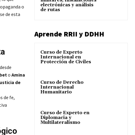
militares, instalaciones
electrónicas y análisis
propaganda o
de rutas
se de esta
Aprende RRII y DDHH
ta
Curso de Experto
Internacional en
Protección de Civiles
 desde
bet
o
Amina
justicia de
Curso de Derecho
Internacional
Humanitario
s de fe,
tiva
Curso de Experto en
Diplomacia y
Multilateralismo
ógico