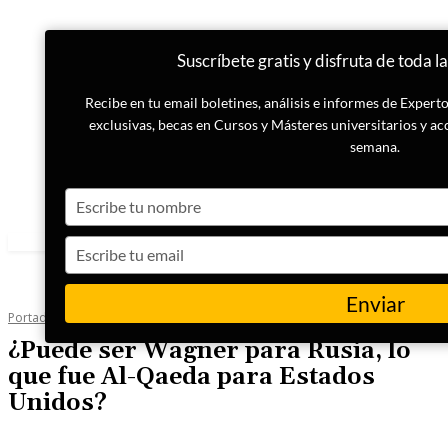
Suscríbete gratis y disfruta de toda l
Recibe en tu email boletines, análisis e informes de Exper
exclusivas, becas en Cursos y Másteres universitarios y ac
semana.
Type
your
name
Type
your
email
Enviar
Portada
Conflicto Ucrania
¿Puede ser Wagner para Rusia, lo
que fue Al-Qaeda para Estados
Unidos?