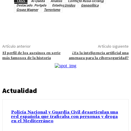
TAGS
Al-Qaeda
Análisis
Conflicto Rusia-Ucrania
Destacado_Portada
Estados Unidos
Geopolítica
Grupo Wagner
Terrorismo
Artículo anterior
Artículo siguiente
El perfil de los asesinos en serie
¿Es la inteligencia artificial una
más famosos de la historia
amenaza para la ciberseguridad?
Actualidad
Policía Nacional y Guardia Civil desarticulan una
red española que traficaba con personas y droga
en el Mediterráneo