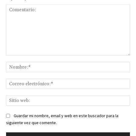
Comentario:
No
Co
ele
Sit
we
Guardar mi nombre, email y web en este buscador para la
siguiente vez que comente.