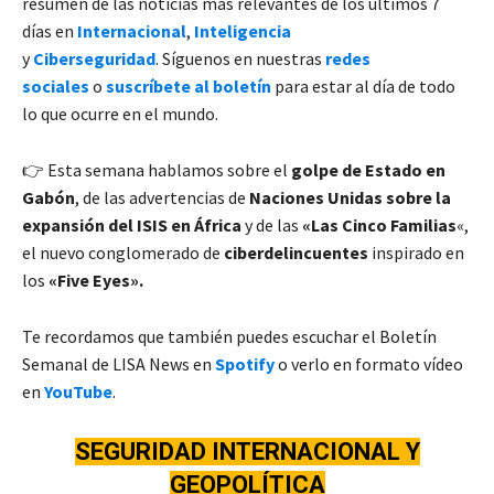
resumen de las noticias más relevantes de los últimos 7
días en
Internacional
,
Inteligencia
y
Ciberseguridad
. Síguenos en nuestras
redes
sociales
o
suscríbete al boletín
para estar al día de todo
lo que ocurre en el mundo.
👉 Esta semana hablamos sobre el
golpe de Estado en
Gabón
, de las advertencias de
Naciones Unidas sobre la
expansión del ISIS en África
y de las
«Las Cinco Familias
«,
el nuevo conglomerado de
ciberdelincuentes
inspirado en
los
«Five Eyes».
Te recordamos que también puedes escuchar el Boletín
Semanal de LISA News en
Spotify
o verlo en formato vídeo
en
YouTube
.
SEGURIDAD INTERNACIONA
L Y
GEOPOLÍTICA