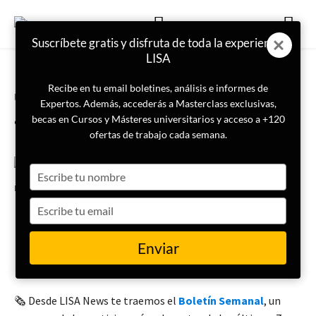
Suscríbete gratis y disfruta de toda la experiencia
LISA
Recibe en tu email boletines, análisis e informes de
Portada
Boletín Semanal
Expertos. Además, accederás a Masterclass exclusivas,
¿Qué ha pasado esta semana?
becas en Cursos y Másteres universitarios y acceso a +120
ofertas de trabajo cada semana.
Type
4 de septiembre de 2023
LISA News
your
name
Type
your
Boletín semanal
(
26 DE AGOSTO
email
Enviar
– 1 DE SEPTIEMBRE)
🗞️ Desde LISA News te traemos el
Boletín Semanal
, un