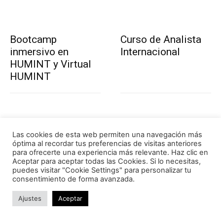
Bootcamp
Curso de Analista
inmersivo en
Internacional
HUMINT y Virtual
HUMINT
Las cookies de esta web permiten una navegación más
óptima al recordar tus preferencias de visitas anteriores
para ofrecerte una experiencia más relevante. Haz clic en
Curso de Director
Curso de
Aceptar para aceptar todas las Cookies. Si lo necesitas,
de Ciberseguridad
Prevención y
puedes visitar "Cookie Settings" para personalizar tu
consentimiento de forma avanzada.
Gestión de
Ciberriesgos y
Ajustes
Aceptar
Ciberataques