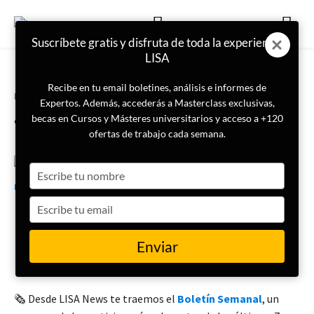
Suscríbete gratis y disfruta de toda la experiencia
LISA
Recibe en tu email boletines, análisis e informes de
Portada
Boletín Semanal
Expertos. Además, accederás a Masterclass exclusivas,
¿Qué ha pasado esta semana?
becas en Cursos y Másteres universitarios y acceso a +120
ofertas de trabajo cada semana.
Type
18 de noviembre de 2024
LISA News
your
name
Type
your
Boletín semanal (9 – 15
email
Enviar
NOVIEMBRE)
🗞️ Desde LISA News te traemos el
Boletín Semanal
, un