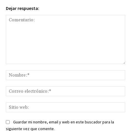
Dejar respuesta:
Comentario:
No
Co
ele
Sit
we
Guardar mi nombre, email y web en este buscador para la
siguiente vez que comente.