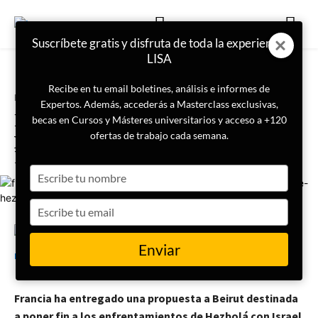
Suscríbete gratis y disfruta de toda la experiencia
LISA
Recibe en tu email boletines, análisis e informes de
Portada
Geopolítica
Expertos. Además, accederás a Masterclass exclusivas,
Francia propone un plan para
becas en Cursos y Másteres universitarios y acceso a +120
poner fin a los combates entre
ofertas de trabajo cada semana.
Hezbolá e Israel en Líbano
Type
your
name
Type
your
email
13 de febrero de 2024
LISA News
Enviar
Francia ha entregado una propuesta a Beirut destinada
a poner fin a los enfrentamientos de Hezbolá con Israel