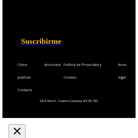
Ventajas exclusivas para suscriptores:
Boletines semanales y prospectivos.
Becas en Cursos y Másteres universitarios.
Acceso exclusivo a Masterclass y Eventos.
Acceso a +120 ofertas de trabajo semanales.
Acceso a LISA Comunidad y LISA Challenge.
Suscribirme
Cómo
Anúnciate
Política de Privacidad y
Aviso
publicar
Cookies
legal
Contacto
LISA News©. Creative Commons BY-NC-ND.