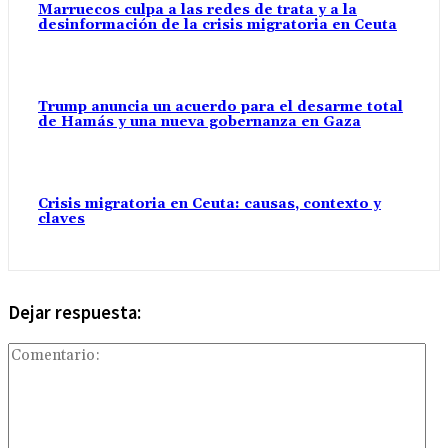
Marruecos culpa a las redes de trata y a la
desinformación de la crisis migratoria en Ceuta
Trump anuncia un acuerdo para el desarme total
de Hamás y una nueva gobernanza en Gaza
Crisis migratoria en Ceuta: causas, contexto y
claves
Dejar respuesta:
Com