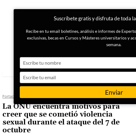
Suscríbete gratis y disfruta de toda l
Recibe en tu email boletines, análisis e informes de Exper
exclusivas, becas en Cursos y Másteres universitarios y ac
semana.
Type
your
name
Type
your
email
Enviar
Portada
Inteligencia
La ONU encuentra motivos para
creer que se cometió violencia
sexual durante el ataque del 7 de
octubre