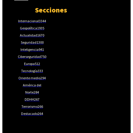
Secciones
Internacional
3344
Geopolítica
1935
Actualidad
1670
Seguridad
1300
Inteligencia
941
Ciberseguridad
750
Europa
512
Tecnología
333
Oriente medio
294
América del
Norte
284
DDHH
267
Terrorismo
266
Destacado
264
📩Suscríbete gratis