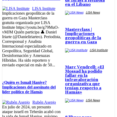
de Israel a Hezbolá
en el Líbano
LISA Institute
LISA News
Implicaciones geopolíticas de la
guerra en Gaza Masterclass
gratuita organizada por LISA
Institute https://youtu.be/g79MuO-
Masterclass |
vMJM Quién participa 👤 Daniel
Implicaciones
Iriarte (@Danieliriarteo). Periodista,
geopolíticas de la
Corresponsal y Analista
guerra en Gaza
Internacional especializado en
LISA Institute
Geopolítica, Seguridad Global,
Desinformación y Amenazas
Híbridas. Ha sido reportero y
enviado especial en más de 50...
Marc Vendrell: «El
Mossad ha podido
fallar en la
infravaloración
¿Quién es Ismail Haniye?
organizativa que
Implicaciones del asesinato del
tenían respecto a
líder político de Hamás
Hamás»
LISA News
Rubén Asenjo
En julio de 2024, un presunto
ataque israelí en Teherán acabó con
la vida de Ismail Haniye, máximo