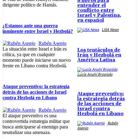
8 libros para
dirigente político de Hamás.
entender el
conflicto entre
Israel y Palestina,
en español
¿Estamos ante una guerra
LISA News
inminente entre Israel y Hezbolá?
Rubén Asenjo
La situación entre Israel e Irán es
Los tentáculos de
crítica, ya que en cualquier
Irán y Hezbolá en
América Latina
momento puede iniciarse un nuevo
frente en Líbano contra Hezbolá.
Lucía Anahí Brogiolo
Ataque preventivo: la estrategia
detrás de las acciones de Israel
Ataque preventivo:
contra Hezbolá en Líbano
la estrategia detrás
de las acciones de
Israel contra
Rubén Asenjo
Hezbolá en Líbano
El ataque preventivo es una
controvertida estrategia militar que
Rubén
busca anticiparse al enemigo para
Asenjo
neutralizar una amenaza.