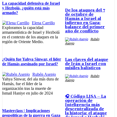
La capacidad defensiva de Israel
y Hezbolá, ¿quién está más
De los ataques del 7
armado?
de octubre de
Hamás a Israel al
infierno en Gaza:
Elena Carrillo
balance del primer
Exploramos la capacidad
año de conflicto
armamentística de Israel y Hezbolá
en el contexto de los ataques en la
Rubén
región de Oriente Medio.
Asenjo
¿Quién fue Yahya Sinwar, el líder
Las claves del ataque
de Irán a Israel con
de Hamás asesinado por Israel?
misiles balísticos
Rubén Asenjo
Rubén
Yahya Sinwar, del ala más dura de
Asenjo
Hamás, fue el líder de la
organización tras la muerte de
Ismail Haniye en julio de 2024
🎧 Código LISA – La
operación de
Inteligencia más
descentralizada de
Masterclass | Implicaciones
la historia: el ataque
geopolíticas de la guerra en Gaza