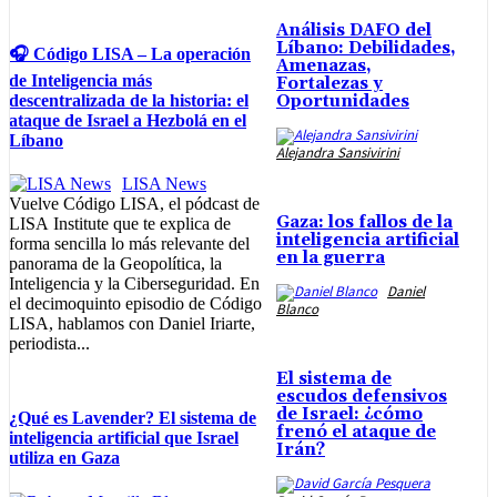
Análisis DAFO del
Líbano: Debilidades,
🎧 Código LISA – La operación
Amenazas,
de Inteligencia más
Fortalezas y
descentralizada de la historia: el
Oportunidades
ataque de Israel a Hezbolá en el
Líbano
Alejandra Sansivirini
LISA News
Vuelve Código LISA, el pódcast de
Gaza: los fallos de la
LISA Institute que te explica de
inteligencia artificial
forma sencilla lo más relevante del
en la guerra
panorama de la Geopolítica, la
Inteligencia y la Ciberseguridad. En
Daniel
el decimoquinto episodio de Código
Blanco
LISA, hablamos con Daniel Iriarte,
periodista...
El sistema de
escudos defensivos
de Israel: ¿cómo
¿Qué es Lavender? El sistema de
frenó el ataque de
inteligencia artificial que Israel
Irán?
utiliza en Gaza