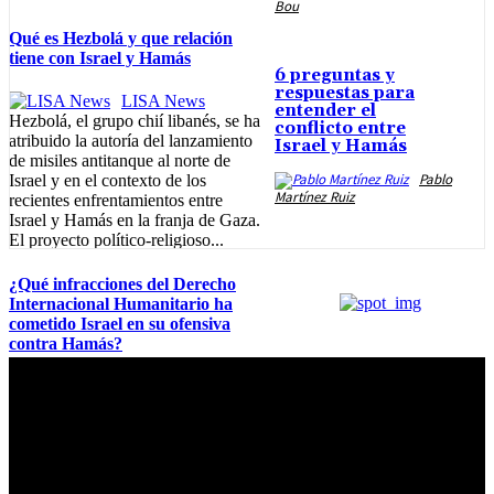
Bou
Qué es Hezbolá y que relación
tiene con Israel y Hamás
6 preguntas y
respuestas para
LISA News
entender el
Hezbolá, el grupo chií libanés, se ha
conflicto entre
atribuido la autoría del lanzamiento
Israel y Hamás
de misiles antitanque al norte de
Pablo
Israel y en el contexto de los
Martínez Ruiz
recientes enfrentamientos entre
Israel y Hamás en la franja de Gaza.
El proyecto político-religioso...
¿Qué infracciones del Derecho
Internacional Humanitario ha
cometido Israel en su ofensiva
contra Hamás?
Karem Acuña Warton
Según Naciones Unidas, Hamás
incurrió en lo que se denominan
Actos de Agresión cuando atacó a
civiles israelíes a principios de