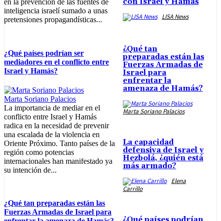
con Israel y Hamás
en la prevención de las fuentes de
inteligencia israelí sumado a unas
LISA News
pretensiones propagandísticas...
¿Qué tan
¿Qué países podrían ser
preparadas están las
mediadores en el conflicto entre
Fuerzas Armadas de
Israel y Hamás?
Israel para
enfrentar la
amenaza de Hamás?
Marta Soriano Palacios
La importancia de mediar en el
Marta Soriano Palacios
conflicto entre Israel y Hamás
radica en la necesidad de prevenir
una escalada de la violencia en
La capacidad
Oriente Próximo. Tanto países de la
defensiva de Israel y
región como potencias
Hezbolá, ¿quién está
internacionales han manifestado ya
más armado?
su intención de...
Elena
Carrillo
¿Qué tan preparadas están las
Fuerzas Armadas de Israel para
¿Qué países podrían
enfrentar la amenaza de Hamás?