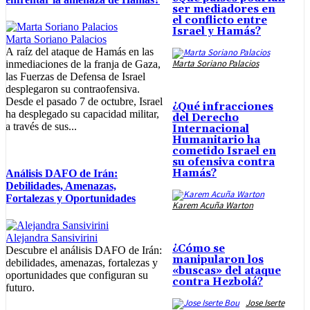
ser mediadores en
el conflicto entre
Israel y Hamás?
Marta Soriano Palacios
A raíz del ataque de Hamás en las
Marta Soriano Palacios
inmediaciones de la franja de Gaza,
las Fuerzas de Defensa de Israel
desplegaron su contraofensiva.
Desde el pasado 7 de octubre, Israel
¿Qué infracciones
ha desplegado su capacidad militar,
del Derecho
a través de sus...
Internacional
Humanitario ha
cometido Israel en
su ofensiva contra
Hamás?
Análisis DAFO de Irán:
Debilidades, Amenazas,
Fortalezas y Oportunidades
Karem Acuña Warton
Alejandra Sansivirini
¿Cómo se
Descubre el análisis DAFO de Irán:
manipularon los
debilidades, amenazas, fortalezas y
«buscas» del ataque
oportunidades que configuran su
contra Hezbolá?
futuro.
Jose Iserte