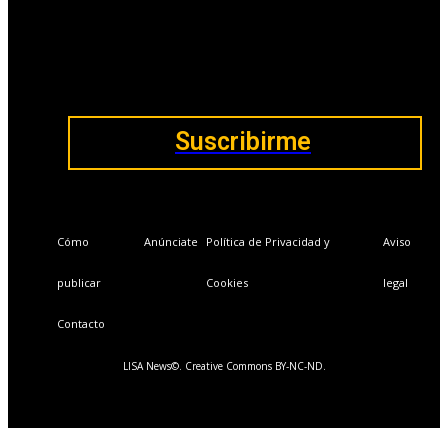
Ventajas exclusivas para suscriptores:
Boletines semanales y prospectivos.
Becas en Cursos y Másteres universitarios.
Acceso exclusivo a Masterclass y Eventos.
Acceso a +120 ofertas de trabajo semanales.
Acceso a LISA Comunidad y LISA Challenge.
Suscribirme
Cómo
Anúnciate
Política de Privacidad y
Aviso
publicar
Cookies
legal
Contacto
LISA News©. Creative Commons BY-NC-ND.