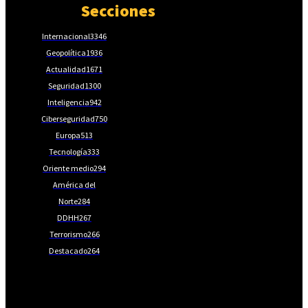
Secciones
Internacional
3346
Geopolítica
1936
Actualidad
1671
Seguridad
1300
Inteligencia
942
Ciberseguridad
750
Europa
513
Tecnología
333
Oriente medio
294
América del
Norte
284
DDHH
267
Terrorismo
266
Destacado
264
📩Suscríbete gratis