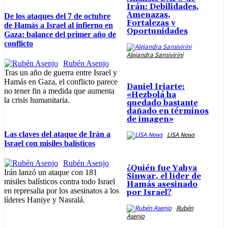
Irán: Debilidades,
Amenazas,
De los ataques del 7 de octubre
Fortalezas y
de Hamás a Israel al infierno en
Oportunidades
Gaza: balance del primer año de
conflicto
Alejandra Sansivirini
Rubén Asenjo
Tras un año de guerra entre Israel y
Hamás en Gaza, el conflicto parece
Daniel Iriarte:
no tener fin a medida que aumenta
«Hezbolá ha
la crisis humanitaria.
quedado bastante
dañado en términos
de imagen»
Las claves del ataque de Irán a
LISA News
Israel con misiles balísticos
Rubén Asenjo
¿Quién fue Yahya
Irán lanzó un ataque con 181
Sinwar, el líder de
misiles balísticos contra todo Israel
Hamás asesinado
en represalia por los asesinatos a los
por Israel?
líderes Haniye y Nasralá.
Rubén
Asenjo