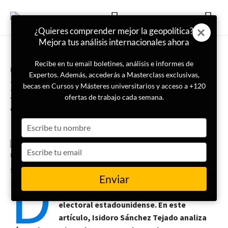
¿Quieres comprender mejor la geopolítica?
Mejora tus análisis internacionales ahora
Recibe en tu email boletines, análisis e informes de
Portada
Efecto Trump
Expertos. Además, accederás a Masterclass exclusivas,
Raíces ideológicas del
becas en Cursos y Másteres universitarios y acceso a +120
trumpismo: de San Agustín al
ofertas de trabajo cada semana.
‘CEO soberano’
Type
your
name
Type
3 de junio de 2025
Isidoro Sánchez Tejado
your
D
email
Enviar
onald Trump
ha canalizado un movimiento
que va más allá de su figura y del ciclo
electoral estadounidense. En este
artículo, Isidoro Sánchez Tejado analiza