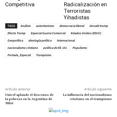
Competitiva
Radicalización en
Terroristas
Yihadistas
TAGS
Análisis
autoritarismo
democracia liberal
donald trump
Efecto Trump
Especial Guerra Comercial
Estados Unidos (EEUU)
Geopolítica
ideología política
Internacional
nacionalismo cristiano
política de EE. UU.
Populismo
Portada_Especial
Trumpismo
Artículo anterior
Artículo siguiente
Unicef aplaude el descenso de
La influencia del nacionalismo
la pobreza en la Argentina de
cristiano en el trumpismo
Milei