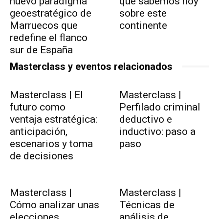
nuevo paradigma
qué sabemos hoy
geoestratégico de
sobre este
Marruecos que
continente
redefine el flanco
sur de España
Masterclass y eventos relacionados
Masterclass | El
Masterclass |
futuro como
Perfilado criminal
ventaja estratégica:
deductivo e
anticipación,
inductivo: paso a
escenarios y toma
paso
de decisiones
Masterclass |
Masterclass |
Cómo analizar unas
Técnicas de
elecciones
análisis de