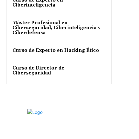
Curso de Experto en
Ciberinteligencia
Máster Profesional en
Ciberseguridad, Ciberinteligencia y
Ciberdefensa
Curso de Experto en Hacking Ético
Curso de Director de
Ciberseguridad
LISA News© es un medio de análisis promovido por LISA
Institute© con el objetivo de hacer del mundo un lugar más
seguro, justo y protegido a través de análisis en materia de