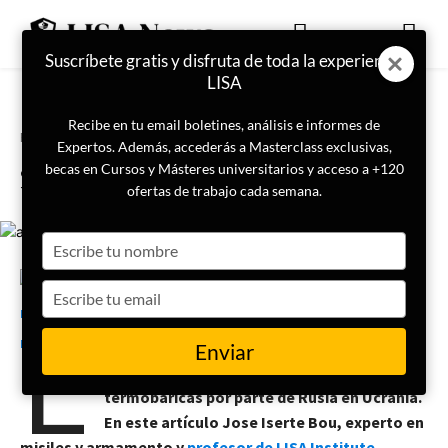
Suscríbete gratis y disfruta de toda la experiencia
LISA
Recibe en tu email boletines, análisis e informes de
Portada
Actualidad
Expertos. Además, accederás a Masterclass exclusivas,
¿Armas termobáricas en
becas en Cursos y Másteres universitarios y acceso a +120
Ucrania?
ofertas de trabajo cada semana.
Type
your
name
Type
7 de marzo de 2022
Jose Iserte Bou
E
your
email
sta semana ha sido noticia las
Enviar
preocupaciones del posible uso de armas
termóbaricas por parte de Rusia en Ucrania.
En este artículo
Jose Iserte Bou, experto en
misiles y armamento y
profesor de LISA Institute
,