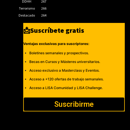
DDHH
267
Terrorismo
266
Destacado
264
📩Suscríbete gratis
Ventajas exclusivas para suscriptores:
Boletines semanales y prospectivos.
Becas en Cursos y Másteres universitarios.
Acceso exclusivo a Masterclass y Eventos.
Acceso a +120 ofertas de trabajo semanales.
Acceso a LISA Comunidad y LISA Challenge.
Suscribirme