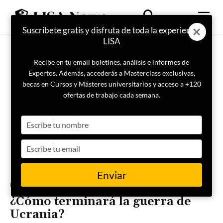
Suscríbete gratis y disfruta de toda la experiencia
LISA
Recibe en tu email boletines, análisis e informes de
Expertos. Además, accederás a Masterclass exclusivas,
becas en Cursos y Másteres universitarios y acceso a +120
ofertas de trabajo cada semana.
Type
your
name
Type
your
email
Enviar
Portada
Geopolítica
¿Cómo terminará la guerra de
Ucrania?