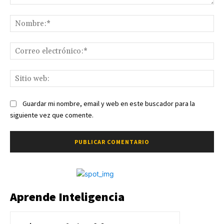
Comentario:
No
Co
ele
Sit
we
Guardar mi nombre, email y web en este buscador para la
siguiente vez que comente.
Aprende Inteligencia