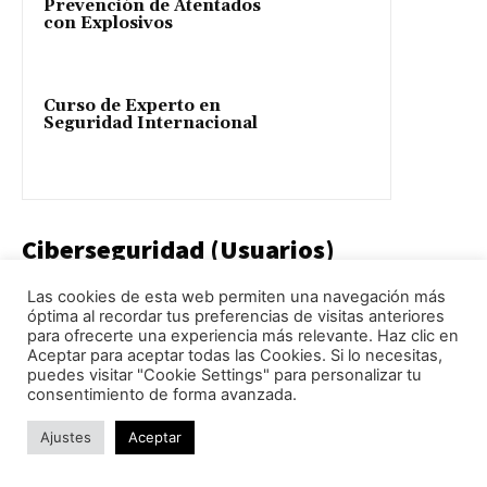
Prevención de Atentados
con Explosivos
Curso de Experto en
Seguridad Internacional
Ciberseguridad (Usuarios)
Las cookies de esta web permiten una navegación más
Curso de Introducción al
óptima al recordar tus preferencias de visitas anteriores
Bitcoin
para ofrecerte una experiencia más relevante. Haz clic en
Aceptar para aceptar todas las Cookies. Si lo necesitas,
puedes visitar "Cookie Settings" para personalizar tu
consentimiento de forma avanzada.
Curso de Prevención y
Ajustes
Aceptar
Gestión de Ciberriesgos y
Ciberataques