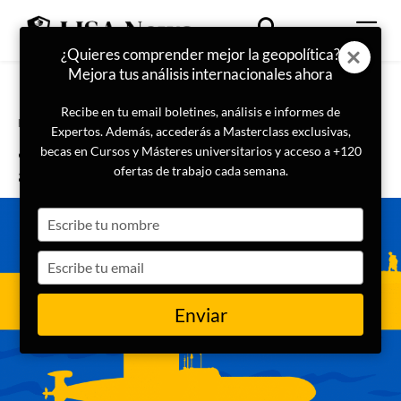
¿Quieres comprender mejor la geopolítica?
Mejora tus análisis internacionales ahora
Recibe en tu email boletines, análisis e informes de
Portada
Especial Cumbre OTAN
Expertos. Además, accederás a Masterclass exclusivas,
¿Qué implicaciones tiene la
becas en Cursos y Másteres universitarios y acceso a +120
adhesión de Suecia a la OTAN?
ofertas de trabajo cada semana.
Type
your
name
Type
your
email
Enviar