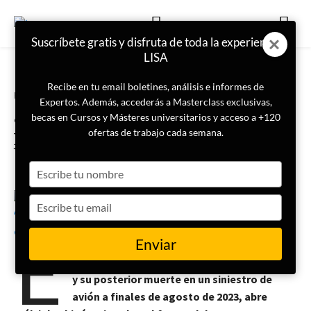
Suscríbete gratis y disfruta de toda la experiencia
LISA
Recibe en tu email boletines, análisis e informes de
Portada
Seguridad
Expertos. Además, accederás a Masterclass exclusivas,
¿Qué empresas militares rusas
becas en Cursos y Másteres universitarios y acceso a +120
podrían sustituir al Grupo
ofertas de trabajo cada semana.
Wagner en África?
Type
your
name
Type
11 de septiembre de 2023
Andrés González
your
E
email
Enviar
l complot contra el Kremlin liderado por el
líder del Grupo Wagner, Yevgueni Prigozhin,
y su posterior muerte en un siniestro de
avión a finales de agosto de 2023, abre