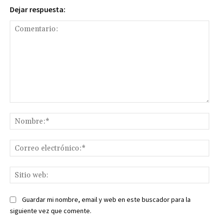
Dejar respuesta:
Comentario:
No
Co
ele
Sit
we
Guardar mi nombre, email y web en este buscador para la
siguiente vez que comente.