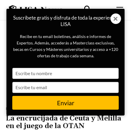
Suscríbete gratis y disfruta de toda la experiencia
LISA
Recibe en tu email boletines, análisis e informes de
Expertos. Además, accederás a Masterclass exclusivas,
becas en Cursos y Másteres universitarios y acceso a +120
ofertas de trabajo cada semana.
Type
your
name
Type
your
email
Enviar
Portada
Especial Cumbre OTAN
La encrucijada de Ceuta y Melilla
en el juego de la OTAN