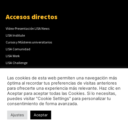
Accesos directos
Vídeo-Presentación LISA News
LISA Institute
Cursos y Másteres universitarios
LISA Comunidad
LISA Work
LISA Challenge
Masterclass LISA
Podcast Código LISA
Las cookies de esta web permiten una navegación más
óptima al recordar tus preferencias de visitas anteriores
Boletín Prospectivo
para ofrecerte una experiencia más relevante. Haz clic en
Boletín Semanal
Aceptar para aceptar todas las Cookies. Si lo necesitas,
Cómo publicar
puedes visitar "Cookie Settings" para personalizar tu
consentimiento de forma avanzada.
Anúnciate
Contacto
Ajustes
Aceptar