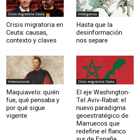
Crisis migratoria Ceuta
Inteligencia
Crisis migratoria en
Hasta que la
Ceuta: causas,
desinformación
contexto y claves
nos separe
Internacional
Crisis migratoria Ceuta
Maquiavelo: quién
El eje Washington-
fue, qué pensaba y
Tel Aviv-Rabat: el
por qué sigue
nuevo paradigma
vigente
geoestratégico de
Marruecos que
redefine el flanco
sur de España