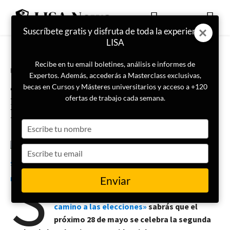
Suscríbete gratis y disfruta de toda la experiencia
LISA
Recibe en tu email boletines, análisis e informes de
Portada
Internacional
Expertos. Además, accederás a Masterclass exclusivas,
¿Por qué la diáspora turca vota
becas en Cursos y Másteres universitarios y acceso a +120
más a Erdoğan que los turcos en
ofertas de trabajo cada semana.
Estambul?
Type
your
name
Type
31 de mayo de 2023
Marta Soriano Palacios
your
S
email
Enviar
i escuchaste el primer episodio del pódcast
Código LISA
«La geopolítica de Turquía:
camino a las elecciones»
sabrás que
el
próximo 28 de mayo se celebra la segunda