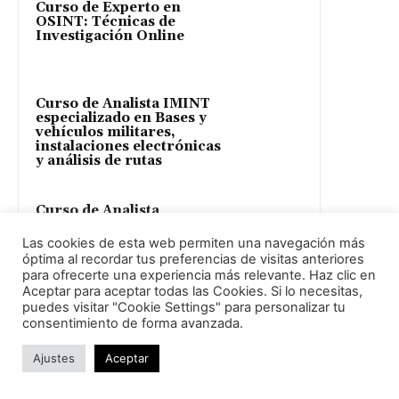
Curso de Experto en
OSINT: Técnicas de
Investigación Online
Curso de Analista IMINT
especializado en Bases y
vehículos militares,
instalaciones electrónicas
y análisis de rutas
Curso de Analista
Estratégico IMINT
especializado en
Las cookies de esta web permiten una navegación más
Instalaciones Industriales
óptima al recordar tus preferencias de visitas anteriores
para ofrecerte una experiencia más relevante. Haz clic en
Aceptar para aceptar todas las Cookies. Si lo necesitas,
puedes visitar "Cookie Settings" para personalizar tu
Aprende RRII y DDHH
consentimiento de forma avanzada.
Ajustes
Aceptar
Curso de Analista
Internacional